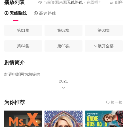
播放列表
当前资源来源
无线路线
- 在线播放,无需安装播放
倒序
无线路线
高速路线
第01集
第02集
第03集
第04集
第05集
第06集
展开全部
第07集
第08集
剧情简介
红枣电影网为您提供
2021
年由
卡尔·厄本
为你推荐
换一换
艾琳·莫里亚蒂
杰克·奎德