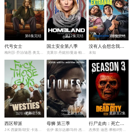
安东尼·斯塔尔
Dominiq
主演,
第6集完结
第12集完结
第8集完结
埃文·戈登伯格
导演的《黑袍纠察队 第一季》在线观看,《黑袍纠察队 第一季》百
代号女士
国土安全第八季
没有人会想念我们第二季
度云网盘资源以及《黑袍纠察队 第一季》高清mp4迅雷下载，希望
梅利莎·乔治/迪恩·奥戈曼/西蒙娜·凯塞尔/
克莱尔·丹妮丝/曼迪·帕廷金/莱纳斯·罗彻/科斯塔·罗宁/莫瑞·史特林/尼姆拉特·考尔/穆罕默德·巴克里/安德莉·代克/克里夫·张伯伦/杰森.托特纳姆/蒂姆·金尼/艾米·哈格里夫斯/安娜·凯瑟琳·霍尔布鲁克/大卫·亨特/琼乔·奥雷尔/埃米利奥·库斯塔/安娜·弗兰科利尼/乔治娅·古德曼/
未知
您能喜欢！
这是一个超能力者和普通人共存的世界，祖国人（安东尼·斯塔尔 An
tony Starr 饰）、火车头（杰西·厄舍 Jessie Usher 饰）、深海主
（切斯·克劳福 Chace Crawford 饰）、梅芙女王（多米妮克·麦克艾
丽戈特 Dominique McEllig ott 饰）、透明人（阿历克斯·哈赛尔 Ale
x Hassell 饰）和玄色（内森·米切尔 Nathan Mitchell 饰）隶属于全
球最大的超级英雄公司沃特集团，在帮助政府惩奸除恶维护世界和
平的同时，他们也以偶像的身份帮助公司赚取了难以计数的利润。
更新至5集
更新至1集
更新至2集
休伊（杰克·奎德 Jack Quaid 饰）是一个平凡的男孩，她的女友死
于一场意外，而这场意外的制造者正是火车头。休伊不愿意接受沃
西区帮派
母狮 第三季
行尸走肉：死亡之城 第三季
J·K·西蒙斯/胡安·卡洛斯·韦利斯/哈利·海顿-佩顿/凯伦·克里奇/克莱尔·兰金/罗恩·米德/杜安·基奥/马克·麦克雷/Will·Jeffs/Maria·Dinn/Andrea·Gallo/Erniel·Baez/Derwin·Phillips/Honor·Spencer/凯蒂·莱恩/
佐伊·索尔达娜/马特·杰拉德/摩根·弗里曼/伊恩·鲍汉/奥斯汀·赫伯特/妮可·基德曼/迈克尔·凯利/杰克·迪米奇/拉莫尼卡·加勒特/珍尼希斯·罗德里格兹/吉尔·瓦格纳/萨德·拉金比尔/戴夫·安纳布尔/詹姆斯·乔丹/蕾斯拉·德·奥利维拉/伊丽萨维塔·奈莱丁/斯蒂芬妮·努尔/汉娜·洛夫·拉尼尔/塞莱斯蒂娜·哈里斯/阿森·格里戈罗夫/
杰弗里·迪恩·摩根///劳伦·科汉/
特公司潦草的致歉和赔偿，决定替女友报仇。