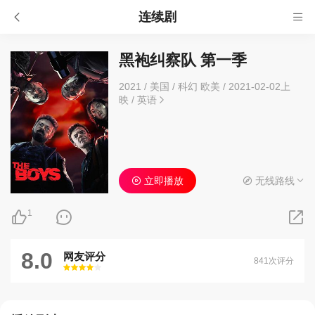
连续剧
黑袍纠察队 第一季
2021
/
美国
/
科幻 欧美
/
2021-02-02上
映
/
英语
立即播放
无线路线
1
8.0
网友评分
841次评分
很差
较差
还行
推荐
力荐