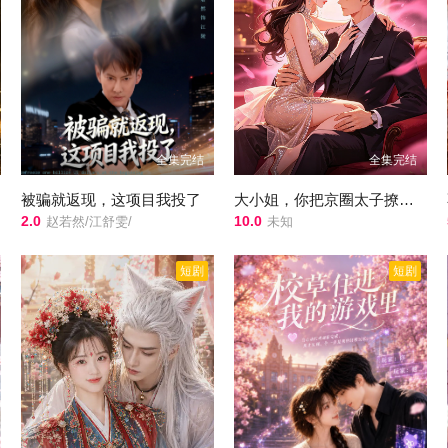
全集完结
全集完结
被骗就返现，这项目我投了
大小姐，你把京圈太子撩成啥
2.0
10.0
赵若然/江舒雯/
未知
短剧
短剧