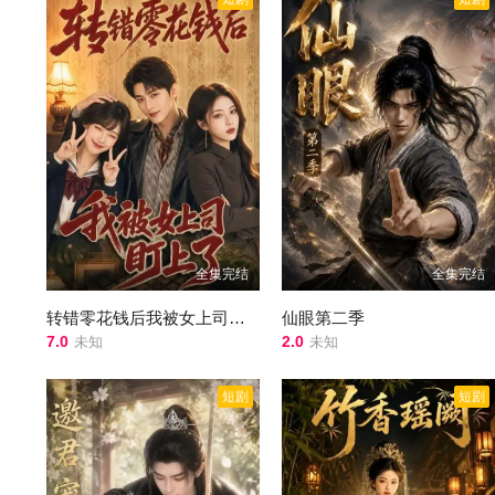
全集完结
全集完结
转错零花钱后我被女上司盯上了
仙眼第二季
7.0
2.0
未知
未知
短剧
短剧