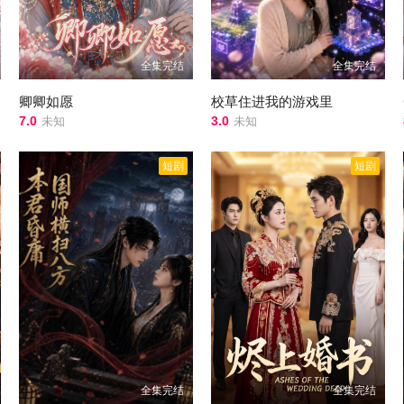
全集完结
全集完结
卿卿如愿
校草住进我的游戏里
7.0
3.0
未知
未知
短剧
短剧
全集完结
全集完结