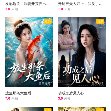
发配边关，罪妻开荒养出战神第三季
开局被夫人盯上，我反手称霸大周
1.0
1.0
未知
未知
短剧
短剧
全集完结
全集完结
放生那条大鱼后
功成之后见人心
7.0
3.0
未知
未知
短剧
短剧