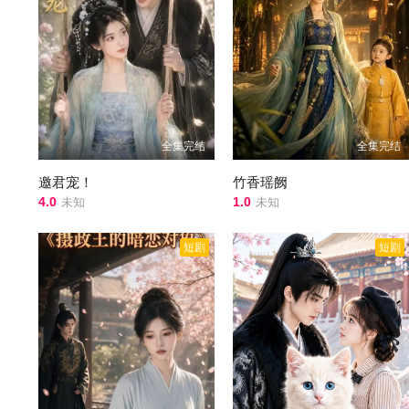
全集完结
全集完结
邀君宠！
竹香瑶阙
4.0
1.0
未知
未知
短剧
短剧