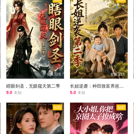
全集完结
全集完结
瞎眼剑圣，无眼窥天第二季
长姐逆袭：种田致富养崽崽第二季
9.0
5.0
未知
未知
短剧
短剧