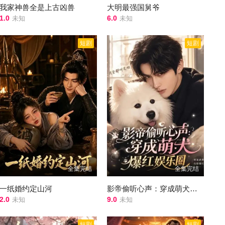
我家神兽全是上古凶兽
大明最强国舅爷
1.0
6.0
未知
未知
短剧
短剧
全集完结
全集完结
一纸婚约定山河
影帝偷听心声：穿成萌犬爆红娱乐圈
2.0
9.0
未知
未知
短剧
短剧