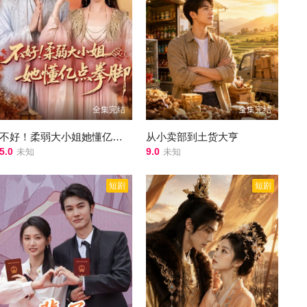
全集完结
全集完结
不好！柔弱大小姐她懂亿点拳脚
从小卖部到土货大亨
5.0
9.0
未知
未知
短剧
短剧