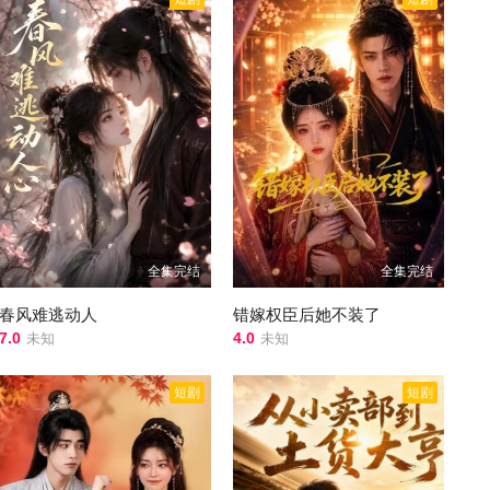
全集完结
全集完结
春风难逃动人
错嫁权臣后她不装了
7.0
4.0
未知
未知
短剧
短剧