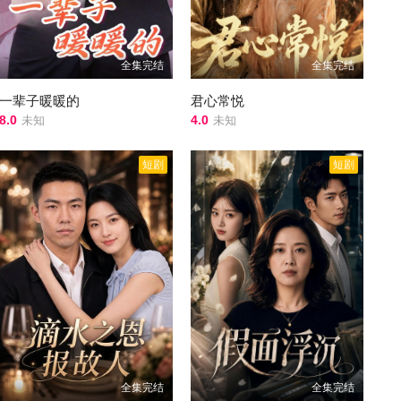
全集完结
全集完结
一辈子暖暖的
君心常悦
8.0
4.0
未知
未知
短剧
短剧
全集完结
全集完结