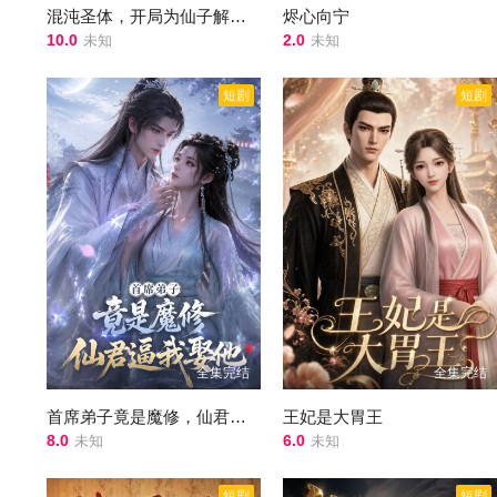
混沌圣体，开局为仙子解毒第二季
烬心向宁
10.0
2.0
未知
未知
短剧
短剧
全集完结
全集完结
首席弟子竟是魔修，仙君逼我娶他
王妃是大胃王
8.0
6.0
未知
未知
短剧
短剧