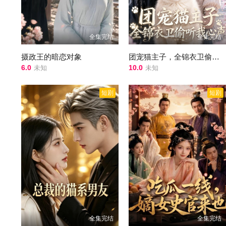
全集完结
全集完结
摄政王的暗恋对象
团宠猫主子，全锦衣卫偷听我心声
6.0
10.0
未知
未知
短剧
短剧
全集完结
全集完结