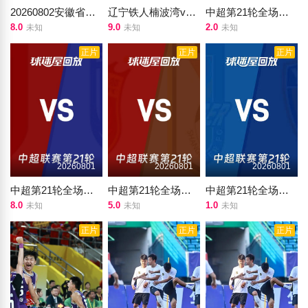
20260802安徽省城市篮球联赛第10轮全场回放：宿州vs芜湖
辽宁铁人楠波湾vs上海申花 20260802
中超第21轮全场回放：北京国安vs浙江俱乐部绿城
8.0
9.0
2.0
未知
未知
未知
正片
正片
正片
20260801
20260801
20260801
中超第21轮全场回放：成都蓉城vs武汉三镇
中超第21轮全场回放：上海海港vs山东泰山
中超第21轮全场回放：天津津门虎vs云南玉昆
8.0
5.0
1.0
未知
未知
未知
正片
正片
正片