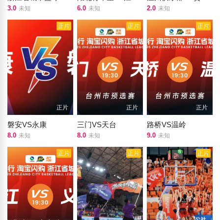
3.0
6.0
2.0
未知
未知
未知
正片
正片
正片
正片
正片
正片
磐安VS永康
三门VS天台
路桥VS温岭
8.0
8.0
9.0
未知
未知
未知
正片
正片
正片