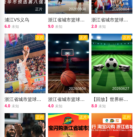
正片
20260804
20260804
浦江VS义乌
浙江省城市篮球联赛全场回放：富阳VS萧山
浙江省城市篮球联赛全场回放：临安VS钱塘
6.0
9.0
2.0
未知
未知
未知
正片
正片
正片
20260804
20260804
20260627
浙江省城市篮球联赛全场回放：龙游VS常山
浙江省城市篮球联赛全场回放：上虞VS越城
【回放】世界杯小组赛 新西兰VS比利时20260627
4.0
4.0
8.0
未知
未知
未知
正片
正片
正片