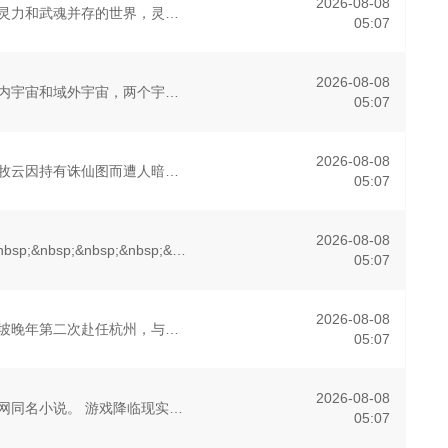
2026-08-08
灵武大陆，一个灵力和武魂并存的世界，灵修一念动山河，武者徒手撕天地。星辰镇昔日天才辰天，十岁后武魂沉寂、灵海枯竭，自此沦为家族废物，受尽他人冷眼。在一次生死搏斗中，辰天掉下悬崖，误入上古剑帝布置的大阵
05:07
2026-08-08
整个宇宙分为域内宇宙和域外宇宙，两个宇宙彼此为敌，域外宇宙由天魔统治，域内宇宙分为神界，仙界，凡间。在宇宙中，像天罚大陆这样的凡间位面，数不胜数，其统称为：九天星域。九天星域中，九大仙帝统领九重之中所
05:07
2026-08-08
万年之前，仙王牧云因持有诛仙图而遭人暗算，残魂沉睡万年之后，在天运大陆南云帝国有名的“废物牧云”身上觉醒。牧云初醒，就受到了学生妙仙语的刻意刁难，牧云轻松的就化解了妙仙语的陷阱，并举一反三的说出了更多
05:07
2026-08-08
&nbsp;&nbsp;&nbsp;&nbsp;&nbsp;&nbsp;&nbsp;&nbsp;天地分为上古大荒与现世人间两界，由太极壁垒相隔，域外虚无异境滋生侵蚀神魂、扰乱秩序的暗紫色暗力；天地遴选
05:07
2026-08-08
本片以苏东坡晚年第二次赴任杭州，与老友佛印（一心想将苏东坡渡入佛门）、辽国女粉丝耶律云（原型为高丽使者之子金富轼与金富辙合二为一，女扮男装、化名萧子云，千里迢迢赶赴杭州，试图将苏东坡请回辽国）、仇
05:07
2026-08-08
改编自飞卢小说网同名小说。 游戏降临现实，世界规则颠覆，人类进入全民转职时代。 机遇之下暗流汹涌，深渊的魔族和龙族同样觊觎新世界，与人类展开旷日持久的战争。 穿越者林默语转职成为该世界唯一隐藏职业——
05:07