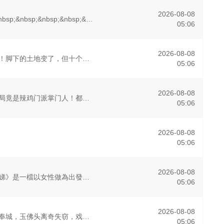
2026-08-08
&nbsp;&nbsp;&nbsp;&nbsp;&nbsp;&nbsp;&nbsp;&nbsp;&nbsp;&nbsp;&nbsp;&nbsp;韩国首部性别盲选约会真人秀，展现多样爱情的可能性。 他爱
05:06
2026-08-08
全新地图解锁中！脚下的土地变了，但十个勤天那份“想把地种好”的滚烫初心不变！将“见天地之广阔，解民生之多艰”的信念撒向更远的远方，绘制一幅属于当代新农人的蓬勃画卷！
05:06
2026-08-08
穿越天玄界，开局竟是辣鸡门派掌门人！都市氪金人重生游戏异界，拿玩家当走狗，收世界主角做小弟，论装逼我只认天下第一！
05:06
2026-08-08
05:06
2026-08-08
《小姐不熙娣》是一檔以女性做為出發點，討論內容聚焦女性職場與生活感受的節目。
05:06
2026-08-08
军阀混战的民国奉城，玉佛头离奇失窃，戏班主横尸戏台，将冷血少帅许又安与昆曲名伶荣筱楠推向不死不休的对立绝境。而他们不知，对方正是自己苦寻多年的患难“兄弟”。富商之女江春儿，本与许又安定有婚约，却钟情于
05:06