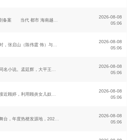
2026-08-08
2025年7月网络剧备案 当代 都市 海南越酷文化传媒有限公司
05:06
2026-08-08
长沙风云再起之时，张启山（陈伟霆 饰）与吴老狗（曾舜晞 饰）强强联手，携手霍仙姑（陈瑶 饰）与九门诸人共赴冒险奇局。一桩401部队的神秘失踪事件，牵出百年尘封的惊天秘辛。生死抉择、兄弟之情、门派担当与
05:06
2026-08-08
改编自行烟烟的同名小说。孟廷辉，大平王朝有史以来个以女子进士科三元及第入翰林院的奇女子。十年前的她被他从死人堆里救出来，蓬头垢面口齿不清。十年后的她才学满腹、冠盖众人，于女子进士科上大方异彩，成为了朝
05:06
2026-08-08
程序员李文刻意接近顾婷，利用顾炎女儿奴的属性，请求老炮儿顾炎带自己用程序员身份卧底电诈集团以求查出未婚妻离奇死亡的真相。两人联手查出诈骗团伙头目阎礼的犯罪证据并将他交给警方，让诈骗团伙受到了应有的惩罚
05:06
2026-08-08
脱口秀顶级竞技舞台，年度热梗发源地，2026夏天准时快乐
05:06