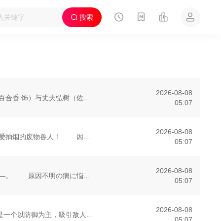
搜索
2026-08-08
主妇花惠（中村百合香 饰）与丈夫弘树（佐野玲於 饰）及4岁女儿看似幸福，却面临着丧偶式育儿与长达5年的“亲密关系缺失”。深感不安的花惠主动求爱却被拒，积怨爆发之际，丈夫竟提议：“虽然我爱你……但你可以
05:07
2026-08-08
尼古喵喵是只超爱抽烟的废物兽人！ 因为缺乏伦理与卫生观念，
05:07
2026-08-08
恋か、破壊か――。 原因不明の病に悩まされている女子高生・
05:07
2026-08-08
“重骑士”——那是一个以防御为主，吸引敌人攻击以保护队友的职业。然而，与其他防御职业相比，其性能缺乏灵活性，攻击性能过低，导致连等级都难以正常提升。因此，它被称为超越了“不幸”的“缺陷”职业。
05:07