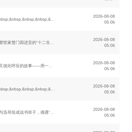
2026-08-08
&nbsp;&nbsp;&nbsp;&nbsp;&nbsp;&nbsp;&nbsp;&nbsp;当佩奇从家中备受呵护的&quot;小妹妹&quot;一跃成为肩负责任的&quot;大姐姐&quot;，而
05:06
2026-08-08
千年前，雍国泥塑世家楚门因进贡的“十二生肖”离奇流血炸裂，惨遭满门流放，楚父以死鸣冤。楚家大小姐楚梓鸢带着滔天恨意，在屠刀落地的瞬间，灵魂跨越千年，附身到了与她容貌一模一样的女大学生——楚长歌的身上。
05:06
2026-08-08
五个相互独立，又彼此呼应的故事——用一场精心策划的“夏令营”完成复仇的受害者；临终前与遗憾和解的“无用之人”；共享同一具躯体的人格“刮刮乐”；病床前不离不弃的“紧急联络人”；产后抑郁中自我摧毁的“影后
05:06
2026-08-08
&nbsp;&nbsp;&nbsp;&nbsp;&nbsp;&nbsp;&nbsp;&nbsp;退休后移居西班牙贝尼多姆经营酒吧的英国前刑警，原以为能过上平静生活。然而，当地接连发生游客离奇死亡事件，
05:06
2026-08-08
民国时期，江淮与迅哥组成说书班子，偶遇“白天人住屋，晚上鬼占房”的阴阳宅，江淮被掳走配“阴婚”。他与女探长穆英搭档，侦破阎王娶亲、五鬼运财、木偶杀人、花妖勾魂、吊灯行刺、古井索命的凶宅奇案。
05:06