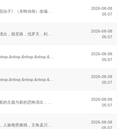
2026-08-08
根据原作动画《花仙子》（东映动画）改编。 立志成为调香师的学徒露米在归家途中遭遇黑雾袭击，危难间在自称是花星使者的黑猫的指引下，唤醒了祖先留下的古董花钥匙的力量，并变身成为花仙子。 由于七色花被黑暗魔
05:07
2026-08-08
大千世界，北灵境出，踏灵路，伐罗天，剑斩诛邪永定乾坤，万道争锋吾为主率!
05:07
2026-08-08
&nbsp;&nbsp;&nbsp;&nbsp;&nbsp;&nbsp;&nbsp;&nbsp;在时空的交错点开着一间酒馆——谷雨街后巷。 无论城市的角落，还是繁星坠落的荒漠， 穿过现实的迷宫，欢迎光
05:07
2026-08-08
&nbsp;&nbsp;&nbsp;&nbsp;&nbsp;&nbsp;&nbsp;&nbsp;大战后，秩序未能恢复，世界陷入混乱。混沌从深渊崛起，黑暗如潮水般吞噬大地……缔默完成了命运的蜕变——她不
05:07
2026-08-08
这一次也带来了新的主题与新的恐怖演出，充满了令人脊背发凉的故事。负责演唱片尾主题曲的二人歌谣组合“风轮”也会以声优的身份参加，成为本季的一大亮点。
05:07
2026-08-08
沧元界妖邪作乱，人族饱受摧残，主角孟川自小立下为母复仇的誓言，以镜湖道院为起点，凭借坚毅无畏的心志与利落果决的刀法身手，惩处奸恶，溃灭妖族，登顶四大道院，名满东宁府，拜上元初山，成就一代神魔。
05:07