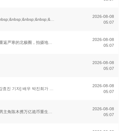
2026-08-08
&nbsp;&nbsp;&nbsp;&nbsp;&nbsp;&nbsp;&nbsp;&nbsp;本作描绘的是只懂打架的四名不良少年转生为偶像，在未知的世界中相互碰撞、同时痛击演艺圈恶意的以下克上故事。
05:07
2026-08-08
拍摄地点：本季重返严寒的北极圈，拍摄地位于加拿大西北地区阿克拉维克（Aklavik）附近的理查森山脉，这里是灰熊、狼群和驼鹿的栖息地。参赛阵容：节目首次采取国际化对决，10位顶级生存专家代表7个不同国
05:07
2026-08-08
05:07
2026-08-08
[스포티비뉴스=강효진 기자] 배우 박진희가 본격 컴백 활동에 나선다. 7일 스포티비뉴스 취재에 따르면, 박진희는 KBS 새 일일드라마 &#39;붉은 진주&#39;의 주인공으로 출연
05:07
2026-08-08
诡异末世降临，男主角陈木携万亿诡币重生，开局直接化身天使投资人，当其他人为了几块冥币大打出手时，陈木早已开启了大撒币模式买下各种诡异场景。别人还在规则中苦苦探索生路，陈木却倒反天罡化身规则制定者。各路
05:07