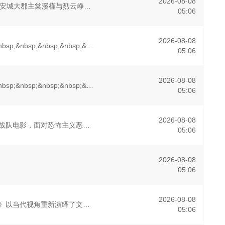
2026-08-08
&nbsp;讲述了黎安城大郡主棠溪槿与烈云峥之间曲折动人的情感，以及他们在复杂局势中坚守初心、勇敢面对困难的爱情故事。通过剧中主人公在成长的道路上，经历复杂的人物关系和情感变化，无论命运如何捉弄，真正
05:06
2026-08-08
&nbsp;&nbsp;&nbsp;&nbsp;&nbsp;&nbsp;&nbsp;&nbsp;故事聚焦《大爆炸》的漫画书老板斯图尔特·布鲁姆，他弄坏了一个谢尔顿和莱纳德制造的设备，意外导致了多元宇宙
05:06
2026-08-08
&nbsp;&nbsp;&nbsp;&nbsp;&nbsp;&nbsp;&nbsp;&nbsp;当下，Juliette Nichols在被迫接受“净化”后幸存下来，但记忆却已丧失，而地堡正从叛乱中恢复
05:06
2026-08-08
首部女子反恐特战队电影，面对恐怖主义恶势力，“最飒女子反恐特战队”临危受命，精英队长陈梓静（于文文 饰）率队员金凤（卢靖姗 饰）、齐燕（蒋璐霞 饰）、宁宝儿（屈菁菁 饰）等全队出击，“绝密任务”限时1
05:06
2026-08-08
05:06
2026-08-08
《谜探休格》以当代视角重新演绎了文学、电影和电视史上最受欢迎且意义重大的题材之一，私家侦探故事。 第二季迎来洛杉矶标志性私家侦探兼电影鉴赏家约翰·休格的回归，他踏上了新案件的旅程。休格一边继续寻
05:06