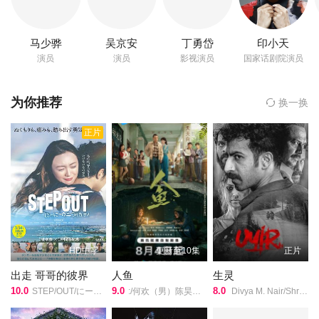
印小天
第22集
第23集
第24集
马少骅
吴京安
丁勇岱
印小天
吴京安
演员
演员
影视演员
国家话剧院演员
第25集
第26集
第27集
郑业成
为你推荐
换一换
第28集
第29集
第30集
胡耘豪
正片
第31集
第32集
第33集
王茜华
第34集
丁勇岱
主演,
张珂
HD中字
更新至10集
正片
宋业明
出走 哥哥的彼界
人鱼
生灵
导演的《种墨园》在线观看,《种墨园》百度云网盘资源以及《种墨
10.0
9.0
8.0
STEP/OUT/にーにーのニライカナイ/
:/何欢（男）陈昊明卢鑫仁青娜姆/
Divya M. Nair/Shruthy Menon/苏迪普/赛亚米·凯尔/罗尚·马修/维诺德·萨加尔/
园》高清mp4迅雷下载，希望您能喜欢！
在北京工作的林依然，因母亲患病，选择回乡后考公到桃花镇，在