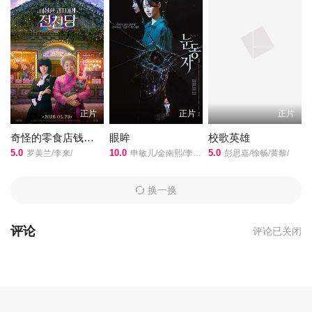
经发办任职。林依然看到以千年宣家为代表的传统宣纸产业艰难求
存，为了拯救传统宣纸产业，她通过开发宣纸笔记本业务、去北京
拉宣纸壁纸订单、操办文房四宝文化节等，努力帮助桃花镇宣纸产
业走出经营困境，也完成了她对这方水土从陌生到了解、从责任再
到热爱的成长历程。她也逐渐发现，一直钻研宣纸文创，看起来不
务正业的宣纸匠人宣楌，其实和她一样，一直在为宣纸产业摸索一
条新的可持续发展之路。于是林依然携手宣楌在宣纸文创的大道上
正片
正片
正片
拼搏奋斗，终于迎来了成功。
奇怪的零食店钱天堂
眼眸
校歌英雄
5.0
10.0
5.0
罗美兰/李来/
申敏儿/金南熙/李承勇/金英雅/
彭思嘉/徐畅/黄黎/
换一换
评论
评论已关闭