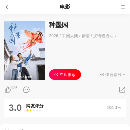
电影
种墨园
2026
/
中国大陆
/
剧情
/
汉语普通话
立即播放
快速路线
985
3.0
网友评分
28次评分
很差
较差
还行
推荐
力荐