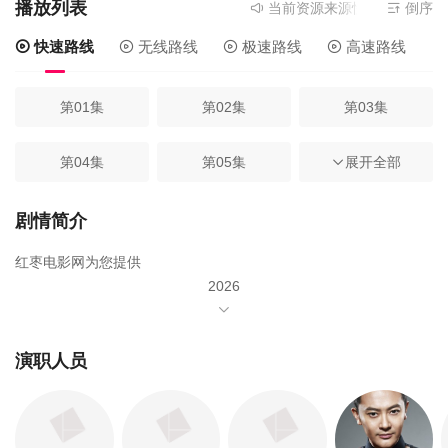
播放列表
当前资源来源
快速路线
- 在线
倒序
快速路线
无线路线
极速路线
高速路线
第01集
第02集
第03集
第04集
第05集
第06集
展开全部
第07集
第08集
第09集
剧情简介
红枣电影网为您提供
第10集
第11集
第12集
2026
年由
第13集
第14集
第15集
马少骅
演职人员
第16集
第17集
宋禹
第18集
王劲松
第19集
第20集
第21集