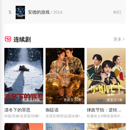
安德的游戏
5
/ 2014
科幻
连续剧
更多
更新至26集
更新至21集
更新至3集
凛冬下的罪恶
御廷谣
律政节拍：逆转法庭
何磊/张睿/吴昊宸/洪爽/王大奇/嘉泽/孙之鸿/肖涵/左腾云/刘伟峰/王心嫚/窦新豪/苏宥辰/李繁/刘亭希/刘朔豪/洪冰瑶/刘佳萌/李蒲赫/徐章/
吴谨言/陈哲远/梁永棋/赵昭仪/
铃鹿央士///稻垣吾郎///小雪///前原瑞树///夏生大湖///伊藤万理华///田中哲司/