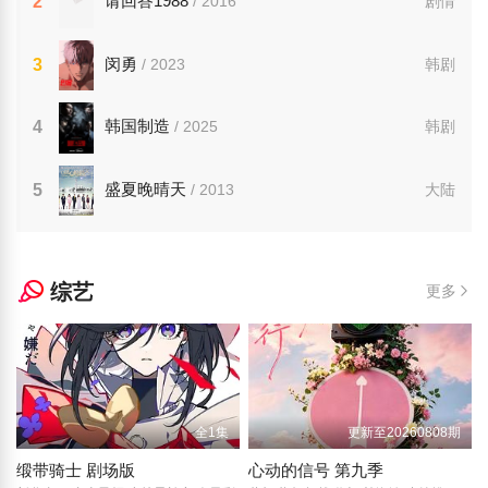
请回答1988
2
/ 2016
剧情
闵勇
3
/ 2023
韩剧
韩国制造
4
/ 2025
韩剧
盛夏晚晴天
5
/ 2013
大陆
综艺
更多
全1集
更新至20260808期
缎带骑士 剧场版
心动的信号 第九季