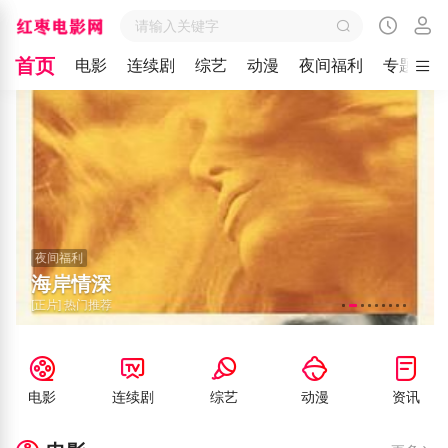
首页
电影
连续剧
综艺
动漫
夜间福利
专题
夜间福利
海岸情深
[正片] 热门推荐
电影
连续剧
综艺
动漫
资讯