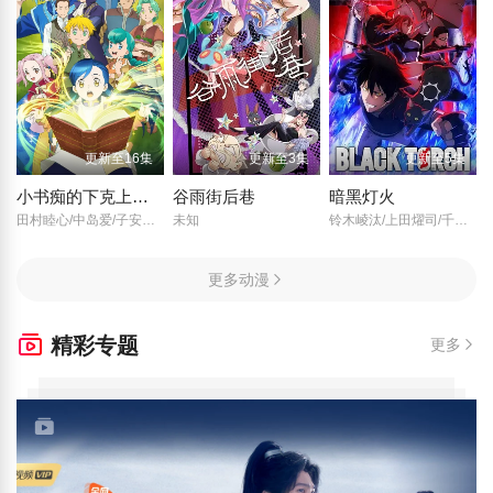
更新至16集
更新至3集
更新至5集
小书痴的下克上：为了成为图书管理员不择手段！第四季
谷雨街后巷
暗黑灯火
田村睦心/中岛爱/子安武人/生天目仁美/井口裕香/前野智昭/折笠富美子/小山刚志/日野聪/中博史/内田彩/速水奖/
未知
铃木崚汰/上田燿司/千本木彩花/榎木淳弥/诹访部顺一/上田丽奈/森川智之/冈本信彦/辻亲八/甲斐田裕子/大塚芳忠/
更多动漫
精彩专题
更多