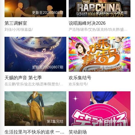
更新至20260808期
更新至20260808期
第三调解室
说唱巅峰对决2026
刘佳/小河/张嘉益/
严浩翔/谢帝/艾热/派克特/功夫胖/盛宇/杨长青/刘嘉裕/米尔艾力/李斯丹妮/布瑞吉/翁杰/黄旭/杨博睿/吴嘉轩/白景屹/贰万/孙旸/李大奔/徐赢/郭颖/
更新至20260807期
更新20260808期
天赐的声音 第七季
欢乐集结号
岳云鹏/管乐/金志文/杨丞琳/陈楚生/郁可唯/周笔畅/欧阳娜娜/陈欢/王铮亮/欢子/孙楠/黄子弘凡/姚晓棠/穆祉丞/黄霄云/
欢乐集结号/
第7集完结
更新至20260807期
生活拉里与不快乐的追求 一部美国史
笑动剧场