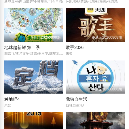
新谷真弓/内山昂辉/小林星兰/门仓早彩/
薛凯琪/杨超越/代旭/杜海涛/张纯烨/
更新至20260808期
更新至20260808期
地球超新鲜 第二季
歌手2026
郭京飞/李乃文/孙红雷/王玉雯/陈星旭/刘宇宁/林一/龚俊/
未知
更新至20260808期
更新至20260808期
种地吧4
我独自生活
未知
我独自生活/