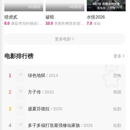
HD国语
HD国语
HD国语
猎虎贰
破暗
水怪2026
8.0
10.0
7.0
康磊/李先时/杨亚/崔金迪/
李雅男/樊昱君/娄淇/蒋菲菲/
未知
更多电影
电影排行榜
更多
绿色地狱
1
/ 2013
恐怖
方子传
2
/ 2010
韩国
盛夏芬德拉
3
/ 2025
短剧
多子多福打造最强修仙家族
4
/ 2025
短剧