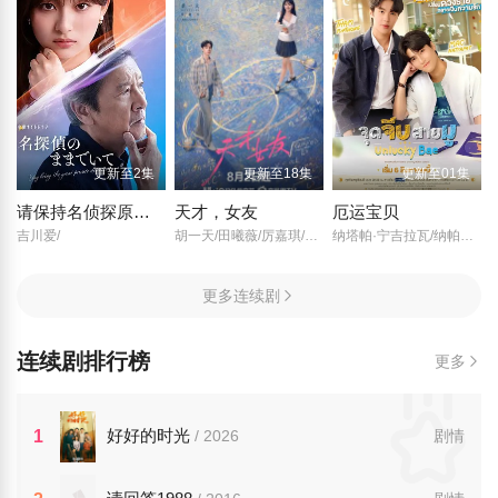
更新至2集
更新至18集
更新至01集
请保持名侦探原来的样子
天才，女友
厄运宝贝
吉川爱/
胡一天/田曦薇/厉嘉琪/夏浩然/邬家楷/赖伟明/李佑川/安沺/孙梦秋/
纳塔帕·宁吉拉瓦/纳帕特·帕查拉恰瓦雷/娜妮查·桑曼尼/帕纳功·拉克西里阿瑞/塔南·罗哈瓦塔那库/Tupthong·Suwanrakanont/Tiranat·Kittisattho/
更多连续剧
连续剧排行榜
更多
好好的时光
1
/ 2026
剧情