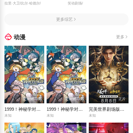
拉里·大卫/比尔·哈德尔/
笑动剧场/
更多综艺
动漫
更多
更新至03集
更新至03集
正片
1999！神秘学对策部英配版
1999！神秘学对策部中配版
​完美世界剧场版九劫焚天​
未知
未知
未知