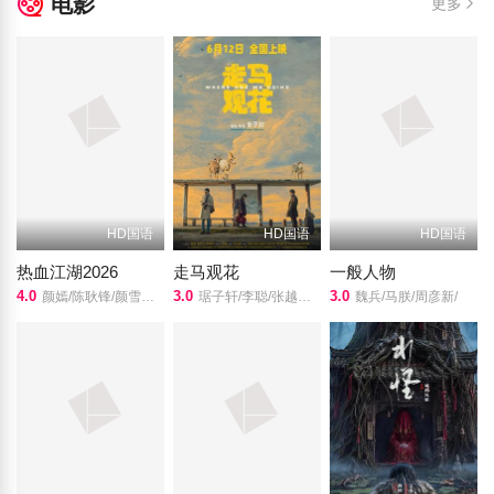
电影
更多
HD国语
HD国语
HD国语
热血江湖2026
走马观花
一般人物
4.0
3.0
3.0
颜嫣/陈耿锋/颜雪凡/朱瑞祥/钟夫翔/
琚子轩/李聪/张越宁/高深/
魏兵/马朕/周彦新/