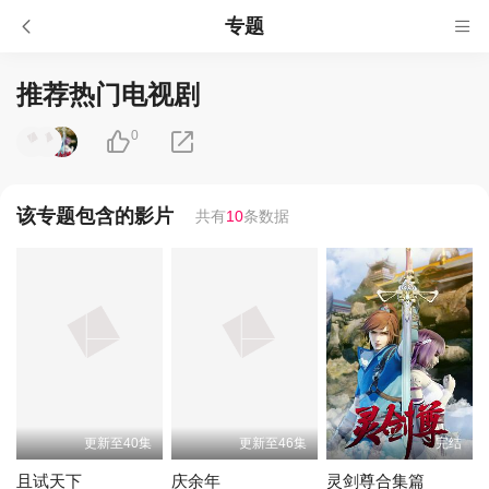
专题
推荐热门电视剧
0
该专题包含的影片
共有
10
条数据
更新至40集
更新至46集
完结
且试天下
庆余年
灵剑尊合集篇