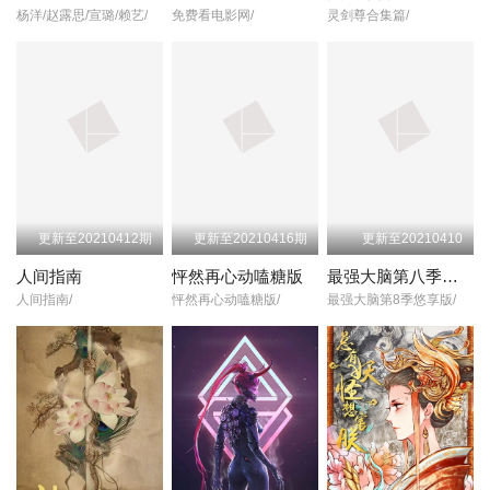
杨洋/赵露思/宣璐/赖艺/
免费看电影网/
灵剑尊合集篇/
更新至20210412期
更新至20210416期
更新至20210410
人间指南
怦然再心动嗑糖版
最强大脑第八季悠享版
人间指南/
怦然再心动嗑糖版/
最强大脑第8季悠享版/