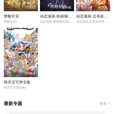
已完结
全24集
全24集
梦醒长安
动态漫画·铁姬钢兵第一季
动态漫画·总有妖怪想害朕第一季
梦醒长安/
动态漫画·铁姬钢兵第1季/
动态漫画·总有妖怪想害朕第1季/
788集全
精灵宝可梦全集
精灵宝可梦全集/
最新专题
更多