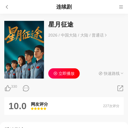
连续剧
星月征途
2026
/
中国大陆
/
大陆
/
普通话
立即播放
快速路线
330
10.0
网友评分
227次评分
很差
较差
还行
推荐
力荐