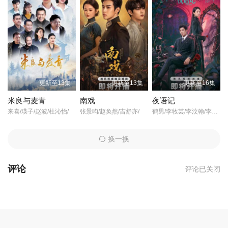
更新至13集
更新至13集
更新至16集
米良与麦青
南戏
夜语记
来喜/瑛子/赵波/杜沁怡/
张景昀/赵奂然/吉舒亦/
鹤男/李牧芸/李汶翰/李泊文/郭天祺/徐新驰/孙思凡/
换一换
评论
评论已关闭