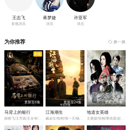
王志飞
王志飞
蒋梦婕
许亚军
许亚军
影视演员
演员
演员
凌美仕
为你推荐
换一换
主演,
王逸伟
剧集
导演的《星月征途》在线观看,《星月征途》百度云网盘资源以及
《星月征途》高清mp4迅雷下载，希望您能喜欢！
故事创意来自中国航天探月工程的伟大成就。讲述了从小拥有航天
梦的吴畏一心想进入飞控中心，却面试失败进入档案馆工作。而曾
与他“结下梁子”的冷面学霸应子期，则顺利进入飞控中心。吴畏在档
案馆积累了诸多经验而变得踏实，被导师覃伯钧钦点加入飞控部门
的牧星战队，与应子期等人成为队友。吴畏、应子期这两颗双子星
更新至6集
更新至24集
更新至26集
从开始的针锋相对，在经历国际空间轨道大赛、皓月四号、皓月五
马背上的银行
江海潮生
地道女英雄
号等任务，逐渐放下心结、通力合作，在最后时刻逆风翻盘，成为
姬晓飞/王芳政/王全有/阎妮/郭烁杰/
臧金生/焦刚/海一天/杨立新/辛鹏/黑子/郝平/刘佳/陈乔恩/刘向京/沈保平/秦天宇/何中华/焉栩嘉/董勇/仁龙/何冰/丁柳元/周征波/谭洋/王鸥/毕彦君/张喜前/徐僧/刘蕾/王建新/张风/李佳宁/侯析焱/
王雅捷/张桐/果靖霖/赵子惠/杨子骅/瑛子/
了飞控中心的最佳拍档，顺利为中国取回了月壤。