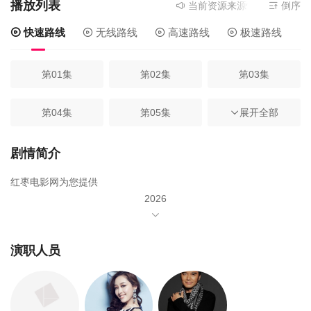
播放列表
当前资源来源
快速路线
- 在
倒序
快速路线
无线路线
高速路线
极速路线
第01集
第02集
第03集
第04集
第05集
第06集
展开全部
第07集
第08集
第09集
剧情简介
红枣电影网为您提供
第10集
第11集
第12集
2026
年由
第13集
第14集
第15集
屈楚萧
演职人员
第16集
第17集
方逸伦
第18集
蒋梦婕
第19集
第20集