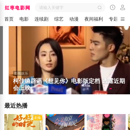
首页
电影
连续剧
综艺
动漫
夜间福利
专题
留
影视娱乐
柯佳嬿辟谣《想见你》电影版定档 透露近期
会上映
最近热播
剧集