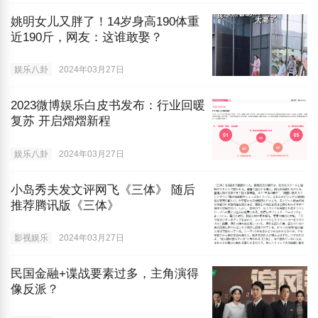
姚明女儿又胖了！14岁身高190体重
近190斤，网友：这谁敢娶？
娱乐八卦
2024年03月27日
2023微博娱乐白皮书发布：行业回暖
复苏 开启熠熠新程
娱乐八卦
2024年03月27日
小岛秀夫发文评网飞《三体》 随后
推荐腾讯版《三体》
影视娱乐
2024年03月27日
民国金融+谍战要素过多，主角演得
像反派？