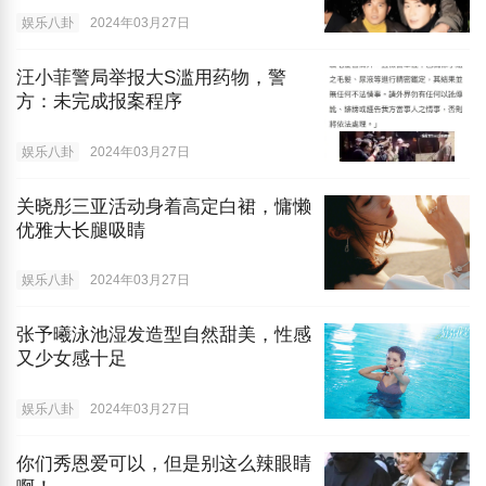
娱乐八卦
2024年03月27日
汪小菲警局举报大S滥用药物，警
方：未完成报案程序
娱乐八卦
2024年03月27日
关晓彤三亚活动身着高定白裙，慵懒
优雅大长腿吸睛
娱乐八卦
2024年03月27日
张予曦泳池湿发造型自然甜美，性感
又少女感十足
娱乐八卦
2024年03月27日
你们秀恩爱可以，但是别这么辣眼睛