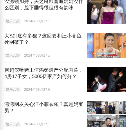
没滤镜加持，关之琳跟普通奶奶没什
么区别，脸下垂得很但很有韵味
娱乐八卦
2024年03月27日
大S到底有多狠？这回要和汪小菲鱼
死网破了？
娱乐八卦
2024年03月27日
何超仪曝赌王何鸿燊遗产分配内幕，
4房17子女，5000亿家产如何分？
娱乐八卦
2024年03月27日
湾湾网友关心汪小菲衣领？真是妈宝
男？
娱乐八卦
2024年03月27日