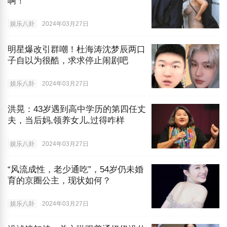
啊！
娱乐八卦
2024年03月27日
明星爆改引群嘲！杜海涛沈梦辰两口
子自以为很酷，求求停止闹剧吧
娱乐八卦
2024年03月27日
洪晃：43岁遇到高中学历的第四任丈
夫，当后妈,领养女儿,过得咋样
娱乐八卦
2024年03月27日
“风流成性，老少通吃”，54岁仍未婚
育的京圈公主，现状如何？
娱乐八卦
2024年03月27日