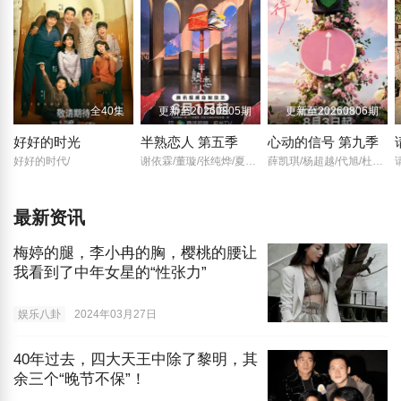
全40集
更新至20260805期
更新至20260806期
好好的时光
半熟恋人 第五季
心动的信号 第九季
好好的时代/
谢依霖/董璇/张纯烨/夏之光/沈奕斐/
薛凯琪/杨超越/代旭/杜海涛/张纯烨/
最新资讯
梅婷的腿，李小冉的胸，樱桃的腰让
我看到了中年女星的“性张力”
娱乐八卦
2024年03月27日
40年过去，四大天王中除了黎明，其
余三个“晚节不保”！