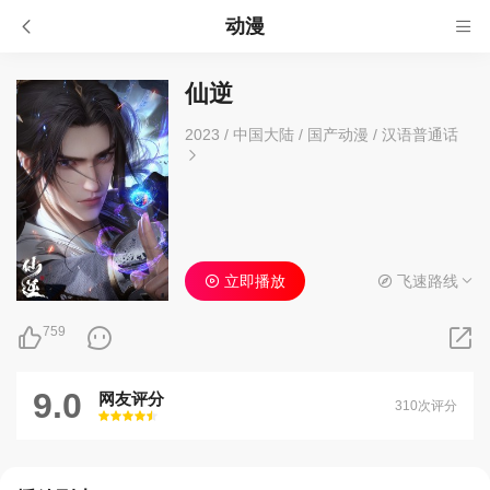
动漫
仙逆
2023
/
中国大陆
/
国产动漫
/
汉语普通话
立即播放
飞速路线
759
9.0
网友评分
310次评分
很差
较差
还行
推荐
力荐