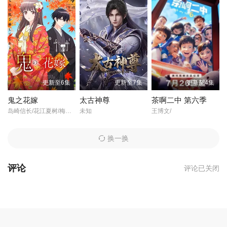
山内重保
第46集
第47集
第48集
大塚隆史
第49集
第50集
第51集
贝泽幸男
导演的《海贼王》在线观看,《海贼王》百度云网盘资源以及《海贼
第52集
第53集
第54集
王》高清mp4迅雷下载，希望您能喜欢！
更新至6集
更新至7集
更新至4集
传奇海盗哥尔?D?罗杰在临死前曾留下关于其毕生的财富“One Piec
鬼之花嫁
太古神尊
茶啊二中 第六季
第55集
第56集
第57集
e”的消息，由此引得群雄并起，众海盗们为了这笔传说中的巨额财
岛崎信长/花江夏树/梅原裕一郎/远藤绫/早见沙织/千本木彩花/坂泰斗/逢坂良太/石见舞菜香/寺泽百花/小桥美忧/
未知
王博文/
富展开争夺，各种势力、政权不断交替，整个世界进入了动荡混乱
的“大海贼时代”。 生长在东海某小村庄的路飞受到海贼香克斯的
第58集
第59集
第60集
换一换
精神指引，决定成为一名出色的海盗。为了达成这个目标，并找到
万众瞩目的One Piece，路飞踏上艰苦的旅程。一路上他遇到了无数
第61集
第62集
第63集
磨难，也结识了索隆、娜美、乌索普、香吉、罗宾等一众性格各异
评论
评论已关闭
的好友。他们携手一同展开充满传奇色彩的大冒险…… 本片根
第64集
第65集
第66集
据日本漫画家尾田荣一郎超人气漫画原作《One Piece》改编。
第67集
第68集
第69集