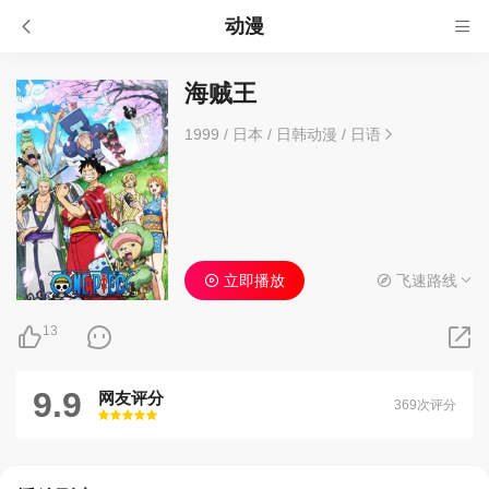
动漫
海贼王
1999
/
日本
/
日韩动漫
/
日语
立即播放
飞速路线
13
9.9
网友评分
369次评分
很差
较差
还行
推荐
力荐