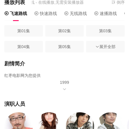
播放列表
资源来源
飞速路线
- 在线播放,无需安装播放器
倒序
飞速路线
快速路线
无线路线
速播路线
第01集
第02集
第03集
第04集
第05集
第06集
展开全部
第07集
第08集
第09集
剧情简介
红枣电影网为您提供
第10集
第11集
第12集
1999
年由
第13集
第14集
第15集
田中真弓
演职人员
第16集
冈村明美
第17集
第18集
中井和哉
第19集
第20集
第21集