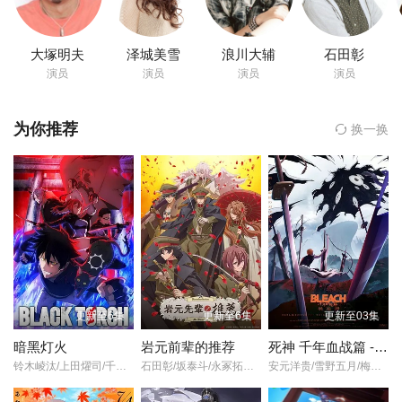
山口胜平
第22集
第23集
第24集
大塚明夫
泽城美雪
浪川大辅
石田彰
平田广明
演员
演员
演员
演员
第25集
第26集
第27集
大谷育江
为你推荐
换一换
第28集
第29集
第30集
山口由里子
主演,
第31集
第32集
第33集
宇田钢之助
第34集
第35集
第36集
志水淳儿
境宗久
第37集
第38集
第39集
更新至6集
更新至6集
更新至03集
宮元宏彰
第40集
第41集
第42集
暗黑灯火
岩元前辈的推荐
死神 千年血战篇 -祸进谭
铃木崚汰/上田燿司/千本木彩花/榎木淳弥/诹访部顺一/上田丽奈/森川智之/冈本信彦/辻亲八/甲斐田裕子/大塚芳忠/
石田彰/坂泰斗/永冢拓马/伊东健人/佐藤元/德留慎乃佑/福西胜也/榊原优希/
安元洋贵/雪野五月/梅原裕一郎/立木文彦/樫井笙人/稻田彻/大塚明夫/高木涉/桑岛法子/伊藤健太郎/杉田智和/丰口惠美/菅生隆之/三木真一郎/朴璐美/折笠富美子/森田成一/市来光弘/武内骏辅/置鲇龙太郎/Noriaki/Sugiyama/小山刚志/诹访部顺一/小野坂昌也/松冈由贵/石川英郎/速水奖/长嶝高士/高木礼子/清都亚里沙/石冢小夜里/
长峰达也
第43集
第44集
第45集