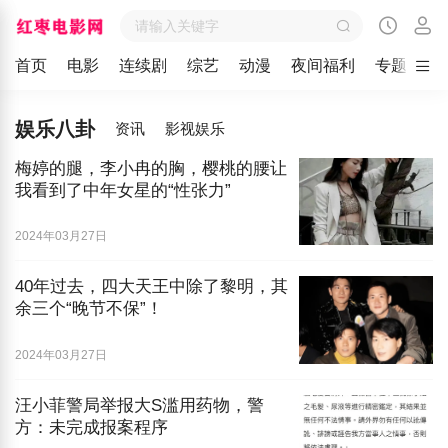
首页
电影
连续剧
综艺
动漫
夜间福利
专题
留
娱乐八卦
资讯
影视娱乐
梅婷的腿，李小冉的胸，樱桃的腰让
我看到了中年女星的“性张力”
2024年03月27日
40年过去，四大天王中除了黎明，其
余三个“晚节不保”！
2024年03月27日
汪小菲警局举报大S滥用药物，警
方：未完成报案程序