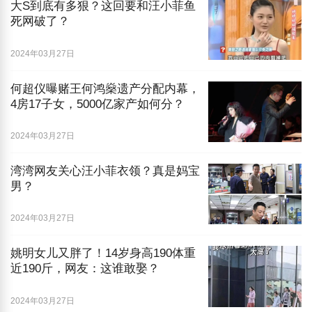
大S到底有多狠？这回要和汪小菲鱼
死网破了？
2024年03月27日
何超仪曝赌王何鸿燊遗产分配内幕，
4房17子女，5000亿家产如何分？
2024年03月27日
湾湾网友关心汪小菲衣领？真是妈宝
男？
2024年03月27日
姚明女儿又胖了！14岁身高190体重
近190斤，网友：这谁敢娶？
2024年03月27日