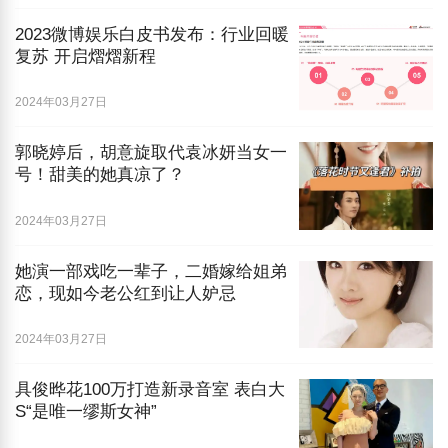
2023微博娱乐白皮书发布：行业回暖
复苏 开启熠熠新程
2024年03月27日
郭晓婷后，胡意旋取代袁冰妍当女一
号！甜美的她真凉了？
2024年03月27日
她演一部戏吃一辈子，二婚嫁给姐弟
恋，现如今老公红到让人妒忌
2024年03月27日
具俊晔花100万打造新录音室 表白大
S“是唯一缪斯女神”