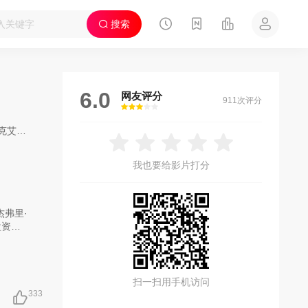
搜索
6.0
网友评分
911次评分
很差
较差
还行
推荐
力荐
丽戈特
/
杰西·厄舍
/
拉兹·阿隆索
/
切斯·克劳福
/
托默·卡蓬
/
凯伦·福
我也要给影片打分
杰弗里·
盘资源
统的位
cca
风险胜
扫一扫用手机访问
333