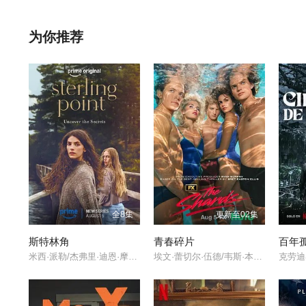
在第四季中，世界正处于崩溃的边缘。Victoria Neuman
tcher只剩下几个月的生命，他失去了Becca的儿子，也失去
为你推荐
往，他们必须找到一种合作的方式，在为时已晚之前拯救世界。
全8集
更新至02集
斯特林角
青春碎片
百年
米西·派勒/杰弗里·迪恩·摩根/凯蒂·道格拉斯/艾拉·鲁宾/艾米丽·霍菲尔/博·布拉加森/卢克·艾沃雷多/西德哈特·沙玛/丹尼尔·奎恩-托伊/基恩·鲁法洛/Mabel·Strachan/雅各布·怀特达克-拉瓦/Nikko·Angelo·Hinayo/Christopher·Omari/凯特·惠勒/
埃文·蕾切尔·伍德/韦斯·本特利/凯雅·基伯/克里斯·康纳/伊格比·里格尼/丹尼尔·戴尔/荷默·基尔/格拉汉姆·坎贝尔/海斯·华纳/Jordan·Roth/Sierra·Stoliar/Bella·Valdes/Constantine·Malahias/Cortés·Alexander/Aidan·Skye·Jameson/