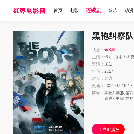
连续剧
首页
电影
综艺
动漫
黑袍纠察队
状态：
全8集
主演：
卡尔·厄本
/
杰克
导演：
未知
年份：
2024
时长：
内详
更新：
2024-07-19 17
简介：
黑袍纠察队第四
迪恩·
主演,未
以及《黑袍纠察
在第四季中，世界
置，并受到正在巩
的儿子，也失去
过以往，他们必
立即播放