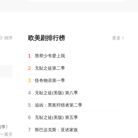
欧美剧排行榜
无需安装播放器
倒序
更多
1
黑帮少爷爱上我
2
无耻之徒第二季
3
怪奇物语第一季
4
无耻之徒(美版) 第八季
5
追凶：黑夜狩猎者第二季
6
无耻之徒(美版) 第五季
四季》
7
斯巴达克斯：亚述家族
·斯塔尔
莫里亚蒂
·迪恩·
尔·厄本
克·奎德
2024
展开