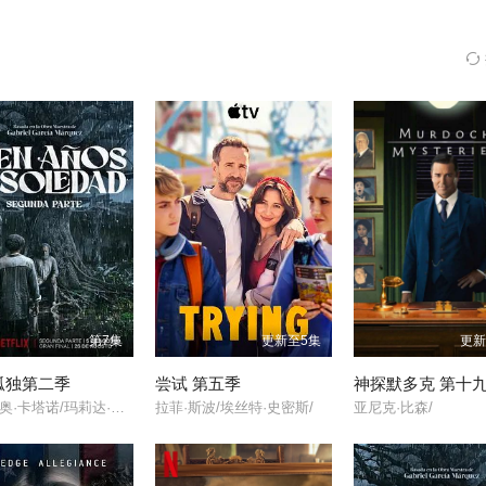
比以往任何时候都更接近美国总统的位置，并受到正在巩固权力的祖国人的有力压
了他作为黑袍纠察队队长的工作。队员们都受够了他的谎言。众人面临的风险
第7集
更新至5集
更新
孤独第二季
尝试 第五季
神探默多克 第十
克劳迪奥·卡塔诺/玛莉达·索托/罗兰·索菲亚/
拉菲·斯波/埃丝特·史密斯/
亚尼克·比森/