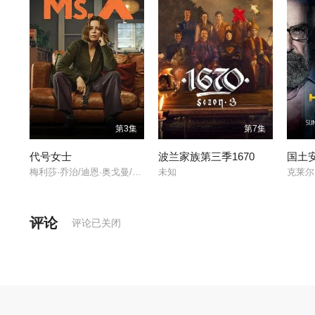
第3集
第7集
代号女士
波兰家族第三季1670
国土
梅利莎·乔治/迪恩·奥戈曼/西蒙娜·凯塞尔/
未知
评论
评论已关闭