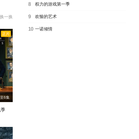
制。Bu
8
权力的游戏第一季
胜过以
9
欢愉的艺术
换一换
10
一诺倾情
正片
至6集
九季