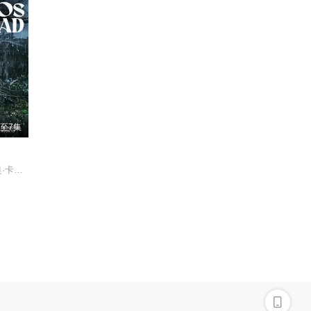
至7集
玛莉达·索托/克劳迪奥·卡塔诺/罗兰·索菲亚/阿基玛/维尼亚·马查多/赫苏斯-雷耶斯/戴里斯·范·格里肯/Rubén·Alberto·Prado·Restrepo/Rashed·Estefenn/安立奎·波维达/路易斯·费尔南多·吉尔/安吉拉·杜阿尔特/Cecilia·Ramírez/Leonardo·Aldana·De·Hoyos/Johanna·Angulo/