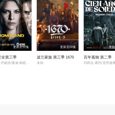
更新至12集
更新至08集
更新
安全第三季
波兰家族 第三季 1670
百年孤独 第二季
克莱尔·丹妮丝/曼迪·帕廷金/戴米恩·路易斯/鲁伯特·弗兰德/莫蕾娜·巴卡琳/杰克逊·佩斯/摩根·塞勒/萨莉塔·乔德霍里/崔西·莱茨/F·默里·亚伯拉罕/詹姆斯·瑞布霍恩/蒂姆·金尼/玛蒂娜·加西亚/
未知