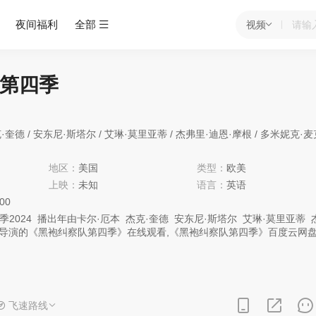
夜间福利
全部
视频
第四季
·奎德
/
安东尼·斯塔尔
/
艾琳·莫里亚蒂
/
杰弗里·迪恩·摩根
/
多米妮克·麦克艾
地区：
美国
类型：
欧美
上映：
未知
语言：
英语
:00
季
2024
播出年由
卡尔·厄本
杰克·奎德
安东尼·斯塔尔
艾琳·莫里亚蒂
知导演的《黑袍纠察队第四季》在线观看,《黑袍纠察队第四季》百度云网
队第四季》高清mp4迅雷下载，希望您能喜欢！
正处于崩溃的边缘。Victoria Neuman比以往任何时候都更接近美国总
固权力的祖国人的有力压制。Butcher只剩下几个月的生命，他失去了Be
了他作为黑袍纠察队队长的工作。队员们都受够了他的谎言。众人面临的
须找到一种合作的方式，在为时已晚之前拯救世界。
飞速路线