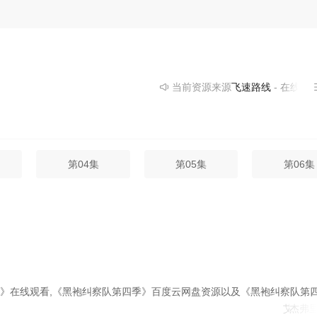
当前资源来源
飞速路线
- 在线播放,
第04集
第05集
第06集
季》在线观看,《黑袍纠察队第四季》百度云网盘资源以及《黑袍纠察队第
安东尼
艾琳·
杰弗里
卡
杰