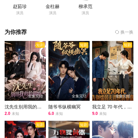
导演的《方子传》在线观看,《方子传》百度云网盘资源以及《方子
赵茹珍
金柱赫
柳承范
传》高清mp4迅雷下载，希望您能喜欢！
演员
演员
演员
正准备赴考状元的李梦龙带上贴身男仆人方子来到春香阁，不料方
子对这所妓寨老板娘的女儿春香一见钟情，明知道少爷李梦龙之前
为你推荐
换一换
就老把春香挂在嘴边，依然无法不被眼前这位能歌善舞的女子吸
引。而万万没想到的是，春香居然不爱本来就家财万贯的李梦龙，
短剧
短剧
短剧
而看上了身边更有男人味的仆人，结果春香悄悄地投入了方子的怀
抱中。
全集完结
全集完结
全集完结
沈先生别用我的脸撒娇
随爷爷纵横幽冥
我立足 70 年代，告别懦弱夫君逆袭暴富
2.0
6.0
9.0
未知
未知
未知
短剧
短剧