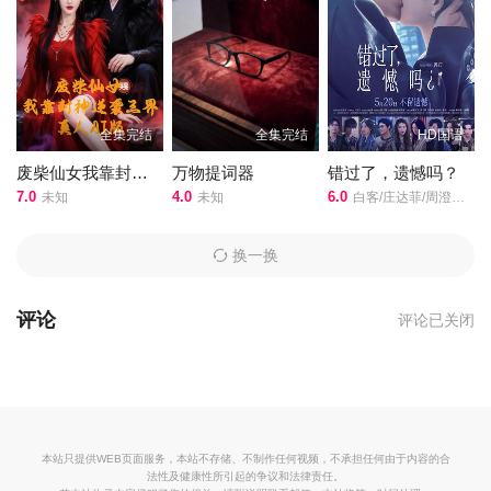
全集完结
全集完结
HD国语
废柴仙女我靠封神逆袭三界真人 AI 版
万物提词器
错过了，遗憾吗？
7.0
4.0
6.0
未知
未知
白客/庄达菲/周澄奥/敖子逸/王安宇/赵佳丽/
换一换
评论
评论已关闭
本站只提供WEB页面服务，本站不存储、不制作任何视频，不承担任何由于内容的合
法性及健康性所引起的争议和法律责任。