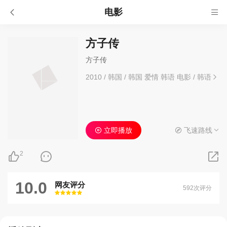
电影
方子传
方子传
2010
/
韩国
/
韩国 爱情 韩语 电影
/
韩语
立即播放
飞速路线
2
10.0
网友评分
592次评分
很差
较差
还行
推荐
力荐