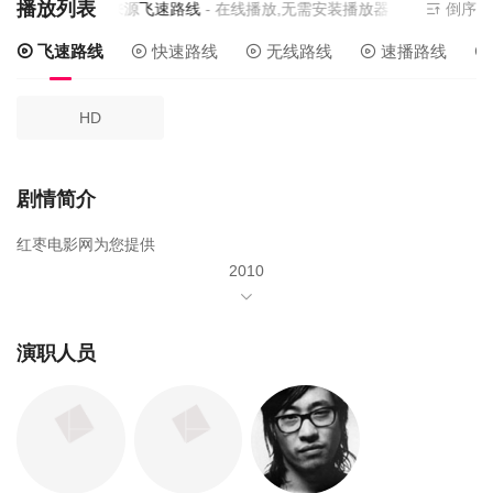
播放列表
当前资源来源
飞速路线
- 在线播放,无需安装播放器
倒序
飞速路线
快速路线
无线路线
速播路线
HD
剧情简介
红枣电影网为您提供
2010
年由
金柱赫
演职人员
赵茹珍
柳承范
主演,
金大宇