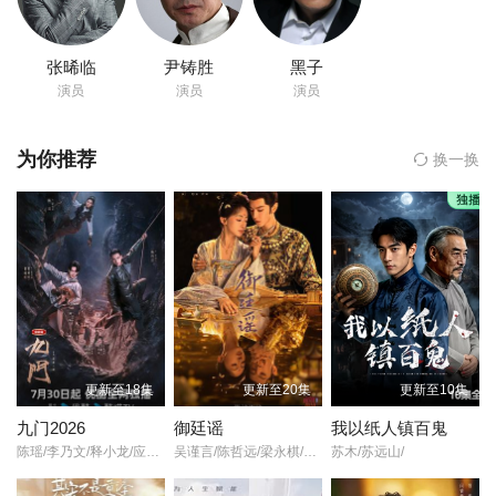
鲍大志
第22集
第23集
第24集
张晞临
尹铸胜
黑子
尹铸胜
演员
演员
演员
第25集
第26集
第27集
曾舜晞
为你推荐
换一换
第28集
第29集
第30集
张晞临
第31集
第32集
第33集
邓为
第34集
第35集
第36集
代露娃
简
主演,
更新至18集
更新至20集
更新至10集
朱少杰
九门2026
御廷谣
我以纸人镇百鬼
导演的《云秀行》在线观看,《云秀行》百度云网盘资源以及《云秀
陈瑶/李乃文/释小龙/应昊茗/王劲松/胡耘豪/季肖冰/陈伟霆/徐正溪/曾舜晞/王奕婷/
吴谨言/陈哲远/梁永棋/赵昭仪/
苏木/苏远山/
行》高清mp4迅雷下载，希望您能喜欢！
在传说中的九城，名门穷小姐范云和白切黑城主齐峥从彼此试探到