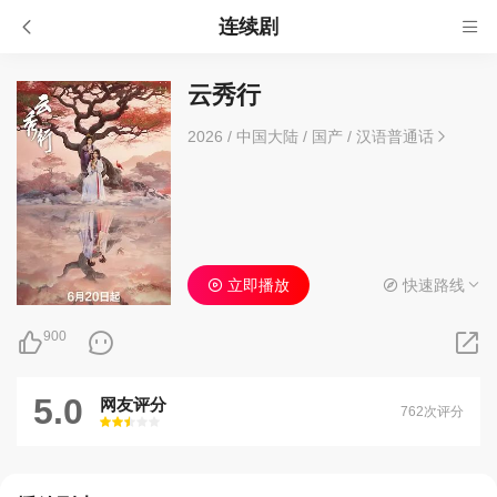
连续剧
云秀行
2026
/
中国大陆
/
国产
/
汉语普通话
立即播放
快速路线
900
5.0
网友评分
762次评分
很差
较差
还行
推荐
力荐