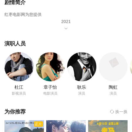
剧情简介
红枣电影网为您提供
2021
年由
吴京
演职人员
章子怡
徐峥
沈腾
杜江
章子怡
耿乐
陶虹
韩昊霖
影视演员
电影演员
演员
演员
黄轩
为你推荐
换一换
吴磊
正片