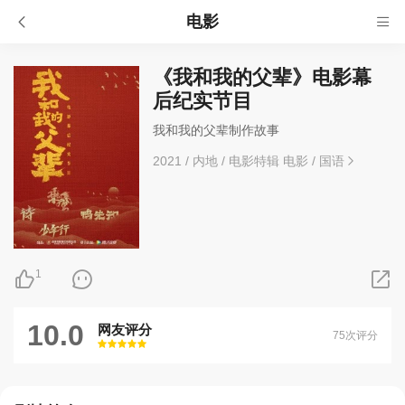
电影
《我和我的父辈》电影幕
后纪实节目
我和我的父辈制作故事
2021
/
内地
/
电影特辑 电影
/
国语
1
10.0
网友评分
75次评分
很差
较差
还行
推荐
力荐