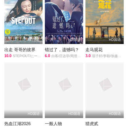
马丽
宋佳
欧豪
HD中字
HD国语
HD国语
陶虹
出走 哥哥的彼界
错过了，遗憾吗？
走马观花
主演,
10.0
6.0
3.0
STEP/OUT/にーにーのニライカナイ/
白客/庄达菲/周澄奥/敖子逸/王安宇/赵佳丽/
琚子轩/李聪/张越宁/高深/
邢曼洋
导演的《《我和我的父辈》电影幕后纪实节目》在线观看,《《我和
我的父辈》电影幕后纪实节目》百度云网盘资源以及《《我和我的
父辈》电影幕后纪实节目》高清mp4迅雷下载，希望您能喜欢！
《我和我的父辈》电影幕后纪实节目，纪录了《乘风》《诗》《鸭
先知》《少年行》四个单元的幕后故事，展现祖国快速发展，传承
父辈的奋斗精神！
HD国语
HD国语
HD国语
热血江湖2026
一般人物
猎虎贰