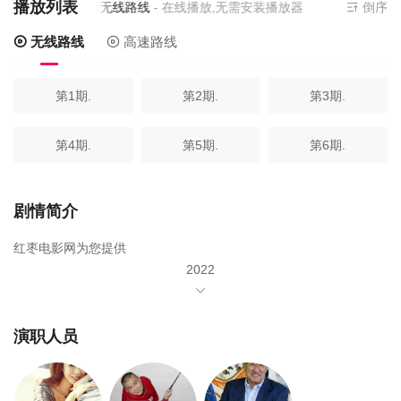
播放列表
当前资源来源
无线路线
- 在线播放,无需安装播放器
倒序
无线路线
高速路线
第1期.
第2期.
第3期.
第4期.
第5期.
第6期.
剧情简介
红枣电影网为您提供
2022
年由
沈腾
演职人员
贾玲
马丽