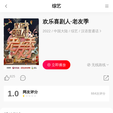
综艺
欢乐喜剧人·老友季
2022
/
中国大陆
/
综艺
/
汉语普通话
立即播放
无线路线
825
1.0
网友评分
664次评分
很差
较差
还行
推荐
力荐