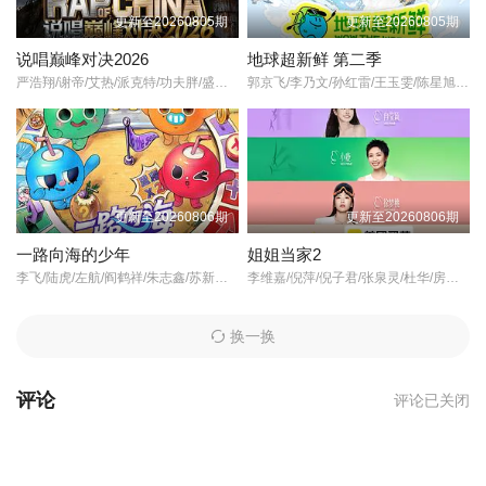
更新至20260805期
更新至20260805期
李春苑
导演的《欢乐喜剧人·老友季》在线观看,《欢乐喜剧人·老友季》百
说唱巅峰对决2026
地球超新鲜 第二季
度云网盘资源以及《欢乐喜剧人·老友季》高清mp4迅雷下载，希望
严浩翔/谢帝/艾热/派克特/功夫胖/盛宇/杨长青/刘嘉裕/米尔艾力/李斯丹妮/布瑞吉/翁杰/黄旭/杨博睿/吴嘉轩/白景屹/贰万/孙旸/李大奔/徐赢/郭颖/
郭京飞/李乃文/孙红雷/王玉雯/陈星旭/刘宇宁/林一/龚俊/
您能喜欢！
欢乐喜剧人们回归喜剧人舞台，嘉宾们通过开情境喜剧盲盒的全新
形式展开对决，通过相声、小品等表演互动和游戏竞技展现喜剧人
的风彩，最后共进年夜饭喜剧大团圆。
更新至20260806期
更新至20260806期
一路向海的少年
姐姐当家2
李飞/陆虎/左航/阎鹤祥/朱志鑫/苏新皓/张极/张泽禹/
李维嘉/倪萍/倪子君/张泉灵/杜华/房主任/冉莹颖/小鹿/徐梦桃/
换一换
评论
评论已关闭