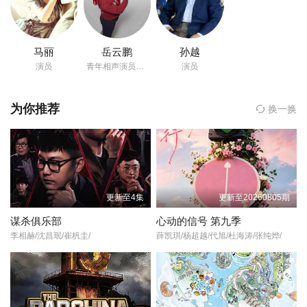
岳云鹏
马丽
岳云鹏
孙越
孙越
演员
青年相声演员影视演员
演员
贾冰
为你推荐
换一换
刘宏禄
张泰维
何欢
更新至4集
更新至20260805期
谋杀俱乐部
心动的信号 第九季
许君聪
李相赫/沈昌珉/崔杋圭/
薛凯琪/杨超越/代旭/杜海涛/张纯烨/
文
主演,
李圆凯