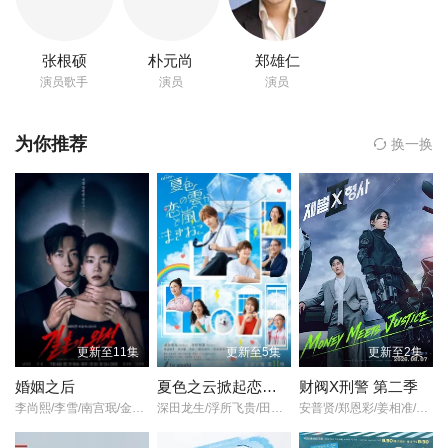
曹熙奉
第22集
第23集
第24集
张根硕
朴元尚
郑雄仁
权华焕
演员歌手
演员
演员
第25集
第26集
第27集
李政吉
为你推荐
换一换
第28集
第29集
第30集
宋元锡
第31集
第32集
朴元尚
裴民熙
主演,
南泰镇
导演的《Switch-改变世界》在线观看,《Switch-改变世界》百度云
更新至11集
更新至5集
更新至2集
网盘资源以及《Switch-改变世界》高清mp4迅雷下载，希望您能喜
婚姻之后
夏色之云掀起恋爱与风暴
财阀X刑警 第二季
欢！
李尚熙/李雪/南宫珉/金大明/朴炳垠/
深田龙生/浮所飞贵/田边桃子/羽田美智子/井上肇/有楽/滨田麻里/原沙知绘/田口浩正/元冬树/阿久津仁爱/丈太郎/戸苅ニコル沙羅/丸山智己/山口麻友/猪俣玲音/
安普贤/郑恩彩/姜相准/金伸比/俞承豪/
此剧讲述在合法和违法的边界探讨正义的故事。