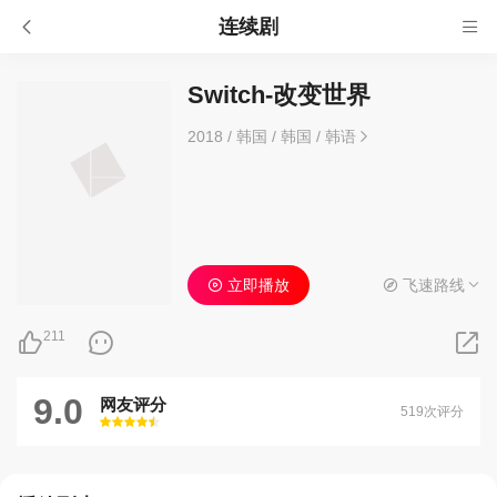
连续剧
Switch-改变世界
2018
/
韩国
/
韩国
/
韩语
立即播放
飞速路线
211
9.0
网友评分
519次评分
很差
较差
还行
推荐
力荐