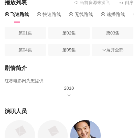
播放列表
当前资源来源
飞速路线
- 在线
倒序
飞速路线
快速路线
无线路线
速播路线
第01集
第02集
第03集
第04集
第05集
第06集
展开全部
第07集
第08集
第09集
剧情简介
红枣电影网为您提供
第10集
第11集
第12集
2018
年由
第13集
第14集
第15集
张根硕
演职人员
第16集
第17集
韩艺璃
第18集
郑雄仁
第19集
第20集
第21集