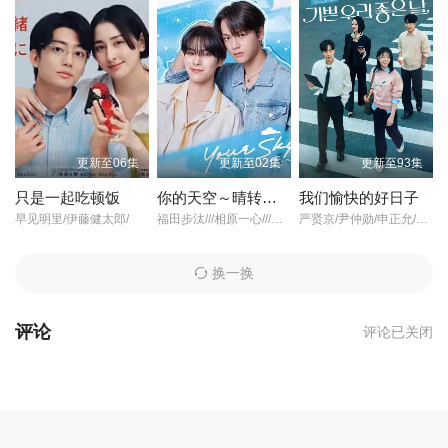
更新至06集
更新至02集
更新至93集
只是一起吃顿饭
你的天空～晴转恋～
我们愉快的好日子
早见明里/伊藤健太郎/
福田步汰///相原一心///柊太朗///中林登生///中山敬悟///朴暋硕///谷口太一/
严贤京/尹仲勋/申正允/尹多英/金惠玉/鲜于在德/尹多勋/文喜京/李商淑/郑孝彬/李家豪/郑永琡/
换一换
评论
评论已关闭