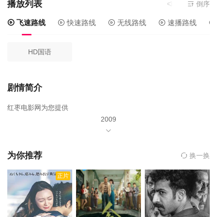
播放列表
当前资源来源
倒序
飞速路线
快速路线
无线路线
速播路线
HD国语
剧情简介
红枣电影网为您提供
2009
年由
朱婉冰
为你推荐
换一换
朱婉清
正片
朱婉玉
朱婉洁