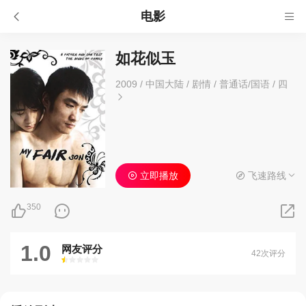
电影
如花似玉
2009
/
中国大陆
/
剧情
/
普通话/国语 / 四
立即播放
飞速路线
350
1.0
网友评分
42次评分
很差
较差
还行
推荐
力荐