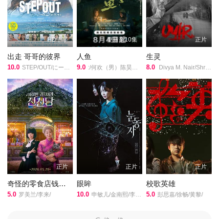
主演,
高毅
导演的《如花似玉》在线观看,《如花似玉》百度云网盘资源以及
HD中字
更新至10集
正片
《如花似玉》高清mp4迅雷下载，希望您能喜欢！
该片讲述了双胞胎姐妹如花和如玉一家，由于三峡工程的需
出走 哥哥的彼界
人鱼
生灵
要，被政府统一移民安置到东台市学习和生活的故事，爸爸妈妈因
10.0
9.0
8.0
STEP/OUT/にーにーのニライカナイ/
:/何欢（男）陈昊明卢鑫仁青娜姆/
Divya M. Nair/Shruthy Menon/苏迪普/赛亚米·凯尔/罗尚·马修/维诺德·萨加尔/
为有事要很迟才到东台，奶奶带着如花和如玉先到了东台，但奶奶
由于过度思乡出现了精神障碍，如花和如玉决定每天留下一人照顾
奶奶，另一人上学。但两人不同的性格让不知内情的小伙伴们诧异
不已，于是相约跟踪调查。“心怀鬼胎”、“田边密谋”、“鬼祟跟
踪”……行动暴露却穷词诡辩，“三个火枪手”将小孩子的多变习性、
淘气可爱演绎得淋漓尽致。
正片
正片
正片
奇怪的零食店钱天堂
眼眸
校歌英雄
5.0
10.0
5.0
罗美兰/李来/
申敏儿/金南熙/李承勇/金英雅/
彭思嘉/徐畅/黄黎/