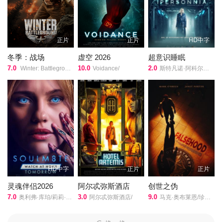
杰克·莱
主演,
正片
正片
HD中字
迈克尔·贝
导演的《变形金刚4：绝迹重生》在线观看,《变形金刚4：绝迹重
冬季：战场
虚空 2026
超意识睡眠
生》百度云网盘资源以及《变形金刚4：绝迹重生》高清mp4迅雷下
7.0
10.0
2.0
Winter: Battleground/
Voidance/
斯特凡诺·阿科尔西/桑德拉·切卡莱利/
载，希望您能喜欢！
当年那场惨烈的芝加哥大战，汽车人虽然成功击退了霸天虎的入
侵，却也让地球人对他们失去了应有的信任与尊重。由美国中情局
组建的“墓风”部队对所有的变形金刚进行无差别的猎杀，一时间汽车
人和霸天虎全都在地球不见了踪影。某天，居住在得州的落魄机械
发明家凯德·伊格（马克·沃尔伯格 Marky Mark 饰）买回来一辆破旧
的卡车车头，谁知那竟是处在休眠中的汽车人首领擎天柱。嗅到气
息的墓风部队蜂拥而至，苏醒后的擎天柱救走了凯德一家，也和散
HD中字
正片
正片
落在各个角落的汽车人相继取得联系。另一方面，疯狂的人类科学
家从变形金刚的残骸中获知了他们变形的秘密，并企图借此制造出
灵魂伴侣2026
阿尔忒弥斯酒店
创世之伪
7.0
3.0
9.0
人造金刚，而脱胎自威震天的惊破天正是他们的得意作品以及催命
奥利弗·库珀/莉莉·沙利文/大卫·里达尔/奥辛·皮雷/克劳迪娅·杜米特/伊莎贝尔·邦弗雷/艾玛·拉莫斯/Steve·Chusak/Nicholas·Lane/Hannah·Brady/Harleen·Sahota/Charlie·Kranz/Jon·Tarcy/Valerie·Lynn·Hanna/加里·赫泽勒/Robert·Ashe/Sydney·Blackburn/Declan·Gill/Cameron·Anthony/
阿尔忒弥斯酒店/
马克·奥布莱恩/珍妮特·波特/
死神。