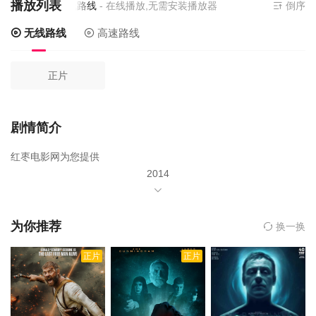
播放列表
前资源来源
无线路线
- 在线播放,无需安装播放器
倒序
无线路线
高速路线
正片
剧情简介
红枣电影网为您提供
2014
年由
马克·沃尔伯格
为你推荐
换一换
斯坦利·图齐
正片
正片
凯尔希·格兰莫
妮可拉·佩尔茨