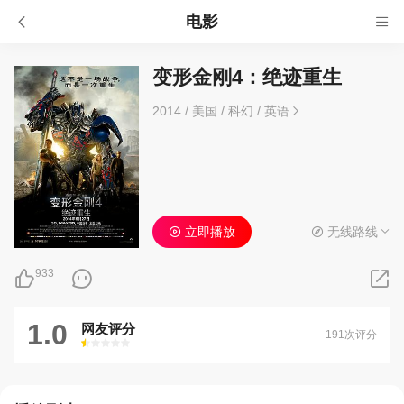
电影
变形金刚4：绝迹重生
2014
/
美国
/
科幻
/
英语
立即播放
无线路线
933
1.0
网友评分
191次评分
很差
较差
还行
推荐
力荐