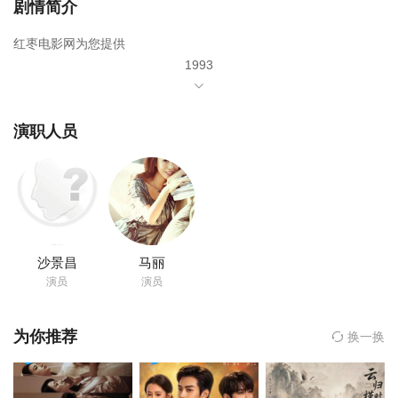
剧情简介
红枣电影网为您提供
1993
年由
李琳
演职人员
张兆北
李孟尧
白秋林
沙景昌
马丽
吴素琴
演员
演员
孙起鹏
为你推荐
换一换
袁霞