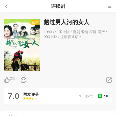
连续剧
趟过男人河的女人
正片
1993
/
中国大陆
/
喜剧 爱情 家庭 国产
/
1
993上映
/
汉语普通话
206
7.0
网友评分
7.0
971次评分
豆
很差
较差
还行
推荐
力荐