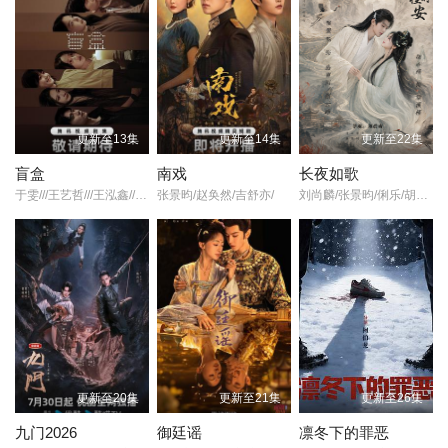
吴喜千
孔芮
马丽
主演,
更新至13集
更新至14集
更新至22集
陈国军
盲盒
南戏
长夜如歌
导演的《趟过男人河的女人》在线观看,《趟过男人河的女人》百度
于雯///王艺哲///王泓鑫///卜冠今///孙天宇///加奈那///成岳///杨琼///易梦玲/
张景昀/赵奂然/吉舒亦/
刘尚麟/张景昀/俐乐/胡亦瑶/汪子夕/
云网盘资源以及《趟过男人河的女人》高清mp4迅雷下载，希望您
能喜欢！
山杏（李琳 饰）是一个淳朴善良的山里姑娘，爱上了扶贫干部玉生
（王海地 饰），两人却因为现实种种而未能走到一起。之后，山杏
嫁给了并不喜欢的大宝（张兆北 饰），并生下了他的孩子。日子就
这样一天一天的过着，某一日，大宝患有精神病的二叔忽然现身，
想要对孩子不利，大宝在冲动之下失手将二叔打死，自己亦疯了。
山杏失去了一切，还不得不照顾整日里疯疯癫癫的大宝。小木匠将
不堪忍受生活折磨的山杏带往了城里，两人住在同一屋檐下，可山
更新至20集
更新至21集
更新至26集
杏发现小木匠其实有妻儿，她被骗了。为了维持生计，山杏来到工
九门2026
御廷谣
凛冬下的罪恶
地打工，却始终逃不过被愚弄的命运。