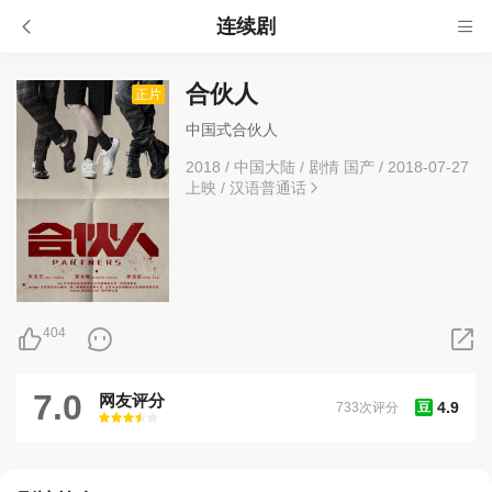
连续剧
合伙人
正片
中国式合伙人
2018
/
中国大陆
/
剧情 国产
/
2018-07-27
上映
/
汉语普通话
404
7.0
网友评分
4.9
733次评分
豆
很差
较差
还行
推荐
力荐