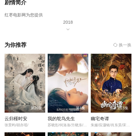
剧情简介
红枣电影网为您提供
2018
年由
朱亚文
为你推荐
换一换
郑元畅
第20集
第4集
更新至15集
云归槿时安
我的鸵鸟先生
幽宅奇谭
李佳航
张景昀/胡亦瑶/
苏晓彤/何洛洛/方晓东/王若衫/胡晓龙/贾笑涵/
朱娅/应灏铭/肖东昊/宋未央/