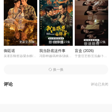
菅纫姿
更新至20集
更新至23集
第12集
御廷谣
我当卧底这件事
盲盒 (2026)
吴谨言/陈哲远/梁永棋/赵昭仪/
冯雷/梓越/高梓添/汤镇业/杨帆/孙腾博/
于雯/王艺哲/王泓鑫/卜冠今/
韩雨芹
换一换
评论
评论已关闭
迟嘉