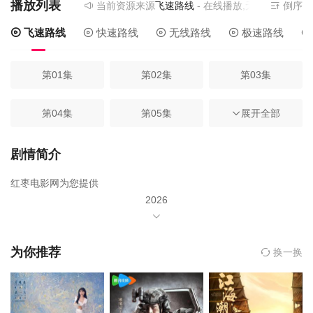
播放列表
当前资源来源
飞速路线
- 在线播放,无需安装播放器
倒序
飞速路线
快速路线
无线路线
极速路线
第01集
第02集
第03集
第04集
第05集
第06集
展开全部
第07集
第08集
第09集
剧情简介
红枣电影网为您提供
第10集
第11集
第12集
2026
年由
第13集
第14集
第15集
戚砚笛
为你推荐
换一换
第16集
第17集
任运杰
第18集
高天妮
第19集
第20集
第21集