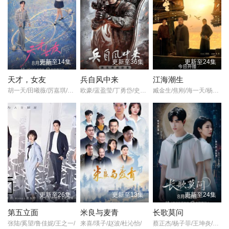
刘宴侨
第22集
第23集
第24集
张瀚方
更新至14集
更新至36集
更新至24集
吴圣麒
主演,
天才，女友
兵自风中来
江海潮生
张敖
胡一天/田曦薇/厉嘉琪/夏浩然/邬家楷/赖伟明/李佑川/安沺/孙梦秋/
欧豪/蓝盈莹/丁勇岱/史兰芽/
臧金生/焦刚/海一天/杨立新/辛鹏/黑子/郝平/刘佳/陈乔恩/刘向京/沈保平/秦天宇/何中华/焉栩嘉/董勇/仁龙/何冰/丁柳元/周征波/谭洋/王鸥/毕彦君/张喜前/徐僧/刘蕾/王建新/张风/李佳宁/侯析焱/
导演的《着迷》在线观看,《着迷》百度云网盘资源以及《着迷》高
清mp4迅雷下载，希望您能喜欢！
林墨清（任运杰 饰）伪装身份控制并培养蓝鹤薇（戚砚笛 饰），欲
借她身体对抗亲兄、谋夺林氏，却在试探与周旋中，被蓝鹤薇反制
吸引。二人在联手与对抗中反复拉扯，暧昧纠缠、爱意疯长。即便
蓝鹤薇身份揭开、误会丛生，这份在利用中滋生的浓烈情感仍未消
散。林墨清与蓝鹤薇压抑情感扳倒了林墨焦（刘宴侨 饰），而此
时，这份入骨入心的爱意再也难掩克制，终是汹涌溃堤、热烈爆
更新至26集
更新至13集
更新至24集
发……
第五立面
米良与麦青
长歌莫问
张陆/奚望/鲁佳妮/王之一/
来喜/瑛子/赵波/杜沁怡/
蔡正杰/杨子菲/王坤炎/刘美辰/