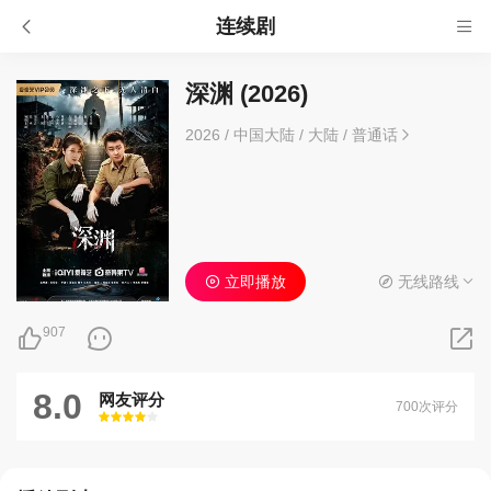
连续剧
深渊 (2026)
2026
/
中国大陆
/
大陆
/
普通话
立即播放
无线路线
907
8.0
网友评分
700次评分
很差
较差
还行
推荐
力荐