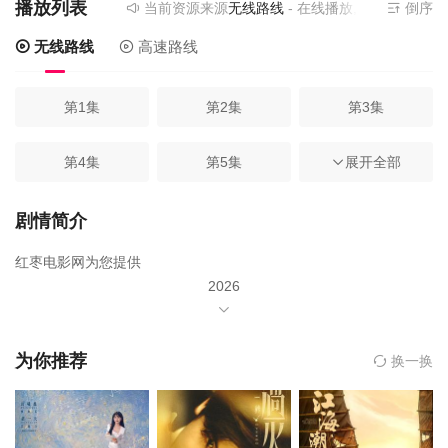
播放列表
当前资源来源
无线路线
- 在线播放,无需安装播放器
倒序
无线路线
高速路线
第1集
第2集
第3集
第4集
第5集
展开全部
第6集
第7集
第8集
第9集
剧情简介
红枣电影网为您提供
第10集
第11集
第12集
2026
年由
第13集
第14集
第15集
张承
为你推荐
换一换
第16集
第17集
朱美吉
第18集
孟子叶
第19集
第20集
第21集