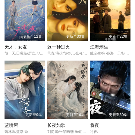
魏子千
第22集
第23集已完结
主演,
张军安
更新至12集
更新至33集
更新至22集
周会永
天才，女友
这一秒过火
江海潮生
橙子
胡一天/田曦薇/厉嘉琪/夏浩然/邬家楷/赖伟明/李佑川/安沺/孙梦秋/
苇青/毛孩/胡杏儿/张弓/吴莫愁/沙宝亮/王楚然/付辛博/斓曦/金俊秀/康可人/刘令姿/张凌赫/陈欣予/鹿骐/徐振轩/陈东阳/鹤秋/黄博远/王籽苏/
臧金生/焦刚/海一天/杨立新/辛鹏/黑子/郝平/刘佳/陈乔恩/刘向京/沈保平/秦天宇/何中华/焉栩嘉/董勇/仁龙/何冰/丁柳元/周征波/谭洋/王鸥/毕彦君/张喜前/徐僧/刘蕾/王建新/张风/李佳宁/侯析焱/
石海天
导演的《深渊 (2026)》在线观看,《深渊 (2026)》百度云网盘资源
以及《深渊 (2026)》高清mp4迅雷下载，希望您能喜欢！
在铜江市，短短三个月内连续爆发了三起恶性案件：先是游客在城
郊大黑山发现了江中漂浮着的残臂；随后，大学生路阳在家中不明
原因死亡；紧接着，市青年企业家叶启明遭遇车祸不幸身亡。市局
刑侦科的女刑警蒋梅与刚从省厅调来的沈峰奉命侦破这一系列案
更新至9集
更新至18集
更新至60集
件。随着调查的艰难推进，案件背后残忍的杀戮、深藏的爱恨情仇
以及错综复杂的关系渐渐显现，而血案背后的缘由也折射出物欲诱
蓝嘴唇
长夜如歌
将夜
魏林嶼/藍劭澐/
刘尚麟/张景昀/俐乐/胡亦瑶/汪子夕/
将夜/
惑与扭曲心灵之间无法割裂的因果联系。