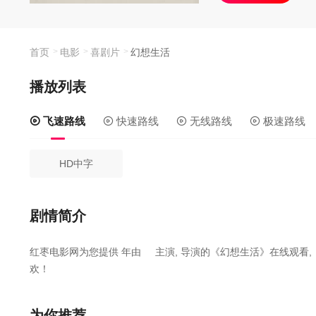
首页
电影
喜剧片
幻想生活
播放列表
飞速路线
快速路线
无线路线
极速路线
HD中字
剧情简介
红枣电影网为您提供
年由
主演,
导演的《幻想生活》在线观看,
欢！
一位三十多岁的纽约律师助理失业后，开始照看他心理医生的三个
为你推荐