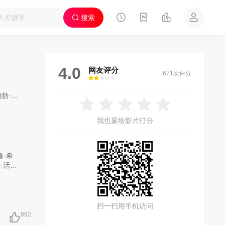
搜索
4.0
网友评分
671次评分
很差
较差
还行
推荐
力荐
·巴拉班
/
阿曼达·皮特
/
朱莉·克莱尔
/
杰西卡·哈珀
/
王胜
/
Romy·Fay
我也要给影片打分
修·希
生活》
母亲
扫一扫用手机访问
892