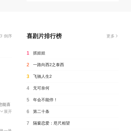
喜剧片排行榜
装播放器
倒序
更多
1
抓娃娃
2
一路向西2之泰西
3
飞驰人生2
4
无可奈何
5
年会不能停！
您能喜
·尼沃拉
德·泰勒
列·马丁
·马梅特
修·希尔
马修·希
2026
展开
6
第二十条
。
7
隔窗恋爱：咫尺相望
换一换