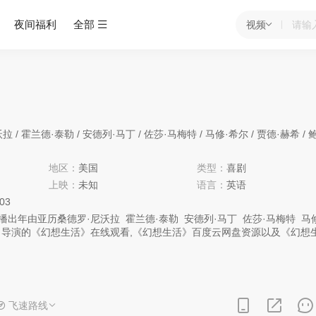
夜间福利
全部
视频
沃拉
/
霍兰德·泰勒
/
安德列·马丁
/
佐莎·马梅特
/
马修·希尔
/
贾德·赫希
/
鲍勃
地区：
美国
类型：
喜剧
上映：
未知
语言：
英语
:03
播出年由
亚历桑德罗·尼沃拉
霍兰德·泰勒
安德列·马丁
佐莎·马梅特
马
导演的《幻想生活》在线观看,《幻想生活》百度云网盘资源以及《幻想
下载，希望您能喜欢！
纽约律师助理失业后，开始照看他心理医生的三个孙女，期间与孩子们的
入危机的女演员——互生情愫。
飞速路线