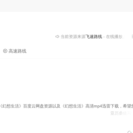
当前资源来源
飞速路线
- 在线播放,无需安
高速路线
《幻想生活》百度云网盘资源以及《幻想生活》高清mp4迅雷下载，希望
亚历桑德罗
霍兰
安德
佐莎
马
孙女，期间与孩子们的母亲——一位婚姻陷入危机的女演员——互生情愫