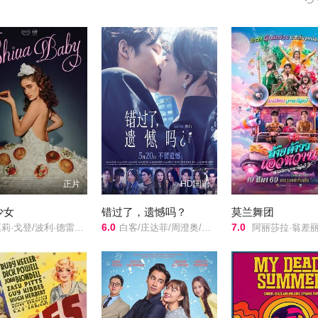
正片
HD国语
少女
错过了，遗憾吗？
莫兰舞团
6.0
7.0
/弗雷德·迈拉麦德/杰姬·霍夫曼/桑德拉·詹姆斯/Cilda Shaur/黛博拉·奥夫纳/Rachel Sennott/Ariel Eliaz/Danny Deferrari/
白客/庄达菲/周澄奥/敖子逸/王安宇/赵佳丽/
阿丽莎拉·翁差丽/Sitthiphon Di