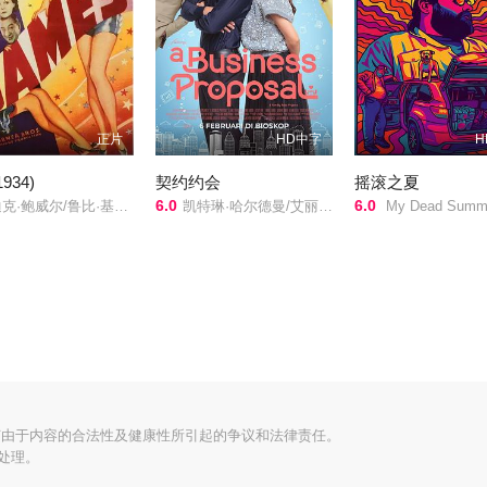
正片
HD中字
H
934)
契约约会
摇滚之夏
6.0
6.0
鲍威尔/鲁比·基勒/Hugh Herbert/
凯特琳·哈尔德曼/艾丽尔·塔图姆/Abidzar·Al·Ghifari/
My Dead Summ
何由于内容的合法性及健康性所引起的争议和法律责任。
处理。