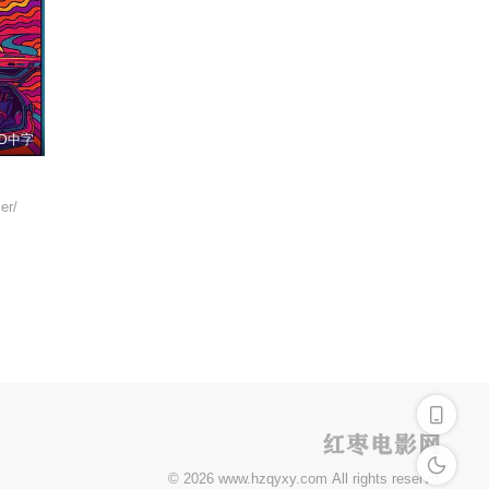
D中字
er/
深色模式
© 2026 www.hzqyxy.com All rights reservd.