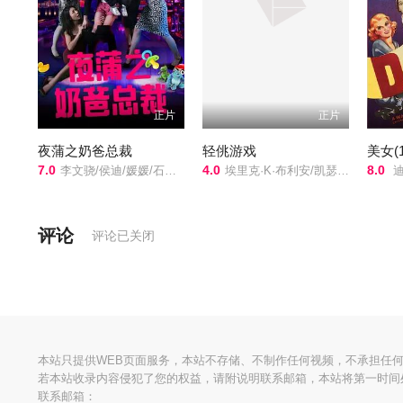
正片
正片
夜蒲之奶爸总裁
轻佻游戏
美女(1
7.0
4.0
8.0
李文骁/侯迪/媛媛/石承昊/
埃里克·K·布利安/凯瑟琳·沙博/Erin/Carter/Sarah/Chouinard-Poirier/娜塔莉·古帕尔/Rose-Anne/Déry/萨米尔·菲鲁兹/Carolanne/Foucher/艾甜·加罗伊/安布雷·贾布兰/Fayolle/Jean/Jr./Nicolas/Krief/Jacques/L'Heureux/Ève/Landry/朱莉·勒布勒东/阿加莎·勒杜/Simone/Ledoux/索菲·勒图讷尔/弗罗伦斯·布莱恩/Antonin/Mousseau-Rivard/
迪克·
评论
评论已关闭
本站只提供WEB页面服务，本站不存储、不制作任何视频，不承担任
若本站收录内容侵犯了您的权益，请附说明联系邮箱，本站将第一时间
联系邮箱：