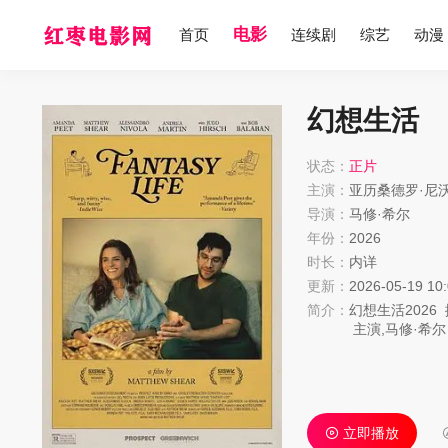
电影
首页
连续剧
综艺
动漫
幻想生活
状态：
正片
主演：
亚历桑德罗·尼
导演：
马修·希尔
年份：
2026
时长：
内详
更新：
2026-05-19 10
简介：
幻想生活
2026
主演,
马修·希尔
高清mp4迅雷
一位三十多岁的
——一位婚姻陷
立即播放