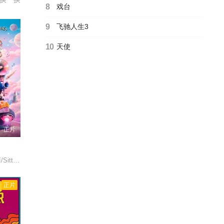
8
戏台
9
飞驰人生3
10
天使
正片
samoe/
正片