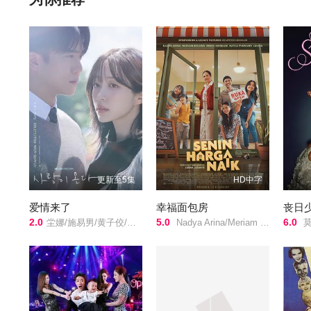
更新至5集
HD中字
爱情来了
幸福面包房
丧日
2.0
5.0
6.0
坣娜/施易男/黄子佼/杨洁玫/陈进兴/廖慧珍/马念先/
Nadya Arina/Meriam Bellina/
莫莉·戈登/波利·德雷珀