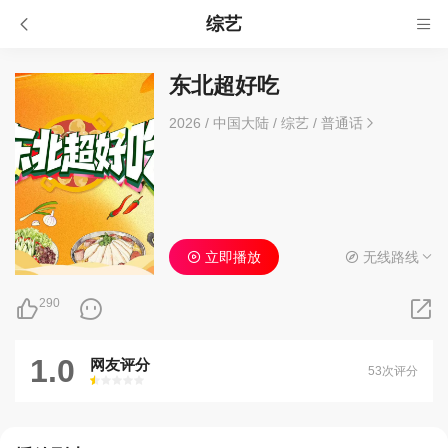
综艺
东北超好吃
2026
/
中国大陆
/
综艺
/
普通话
立即播放
无线路线
290
1.0
网友评分
53次评分
很差
较差
还行
推荐
力荐