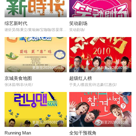
更新至20260807期
更新至20260809期
综艺新时代
笑动剧场
谢炘昊/陈秉立/黄瑜娴/宝咖咖/苏晏霈/曾栎骋/朱木炎/杨金桂/郭李建夫/吴东谚/张立东/杨昇达/徐玮吟/卓毓彤/浩角翔起/苏晏霈/
笑动剧场/
更新至20260809期
更新至20260809期
京城美食地图
超级红人榜
张沐莀/韩非/火旺/
于美人/蔡昌宪/许志豪/江惠仪/
更新至20260810期
更新至20260810期
Running Man
全知干预视角