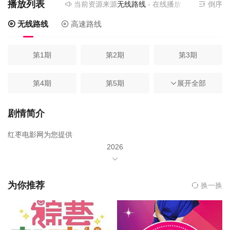
播放列表
当前资源来源
无线路线
- 在线播放,无需安装播放器
倒序
无线路线
高速路线
第1期
第2期
第3期
第4期
第5期
展开全部
第6期
第7期
第8期
第9期
剧情简介
红枣电影网为您提供
第10期
第11期
2026
年由未知主演,未知导演的《东北超好吃》在线观看,《东北超好吃》
百度云网盘资源以及《东北超好吃》高清mp4迅雷下载，希望您能
喜欢！
为你推荐
换一换
从早市逛到老店，从烧烤炫到硬菜，一口一个烟火气，一口一个东
北情。不整虚的，全是香的！跟着我们，解锁吉林，逛吃东北！