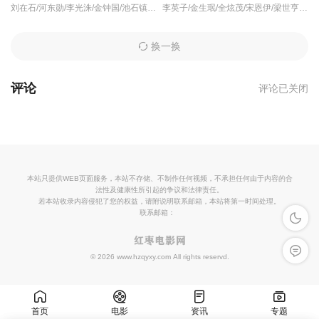
刘在石/河东勋/李光洙/金钟国/池石镇/姜熙建/宋智孝/
李英子/金生珉/全炫茂/宋恩伊/梁世亨/洪真英/柳炳宰/
换一换
评论
评论已关闭
本站只提供WEB页面服务，本站不存储、不制作任何视频，不承担任何由于内容的合
法性及健康性所引起的争议和法律责任。
若本站收录内容侵犯了您的权益，请附说明联系邮箱，本站将第一时间处理。
联系邮箱：
深色模
留言反
© 2026 www.hzqyxy.com All rights reservd.
首页
电影
资讯
专题