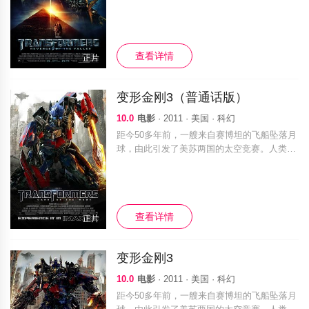
军队，密谋夺取能量源，企图在地球掀起又一
场腥风血雨。
查看详情
正片
变形金刚3（普通话版）
10.0
电影
· 2011 · 美国 · 科幻
距今50多年前，一艘来自赛博坦的飞船坠落月
球，由此引发了美苏两国的太空竞赛。人类争
相登上月球，只为一探飞船残骸中的秘密。时
间回到21世纪初，经过几番征战，汽车人终于
挫败霸天虎的入侵，继而与人类合作，共
查看详情
正片
变形金刚3
10.0
电影
· 2011 · 美国 · 科幻
距今50多年前，一艘来自赛博坦的飞船坠落月