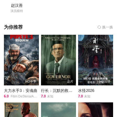
赵汉善
允珠
演员模特
主演,
权炯辰
为你推荐
换一换
导演的《陷阱2015》在线观看,《陷阱2015》百度云网盘资源以及
《陷阱2015》高清mp4迅雷下载，希望您能喜欢！
该片是根据真实事件改编，讲述了一对夫妇看到网络上的美食情
报，就来到孤岛上寻找这间餐厅，却遭遇了意料之外的重重危机。
2015年警察厅公布的统计数据中，2014年网络犯罪多达11万
起，大部分是网络金融欺诈、黑客等行为，但也有通过网络而施行
的杀人、强奸、连锁杀人等重大刑事犯 罪。特别是对于网上很多没
有公信力的情报毫无怀疑而上当受骗的受害者日渐增加。特别是我
们对于智能手机和 app 的使用都成为日常生活中不可或缺的一环，
HD中字
正片
HD国语
所以网络上的犯罪其实离我们每个人都很近。《陷阱》也是出于这
大力水手3：安魂曲
行长：沉默的救世主
水怪2026
样的意图，希望告诉观众，其实每个人都可能会陷入这样的陷阱。
6.0
7.0
7.0
Fitim DeStena/Amy Gibbons/Jack/Hyde史蒂芬·莫瑞/
未知
未知
影片中赵汉善和金敏京饰演的“俊植”、“素妍”夫妇，为了找到网
上有着好口碑的餐厅而来到孤岛上，遇见了亲切地有些过分的餐厅
主人，之后却陷入了意想不到的陷阱中。该片导演权炯辰曾凭借
《为了霍格沃兹》获得第44届大钟奖新人导演奖，并提...