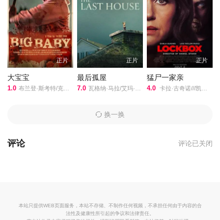
正片
正片
正片
大宝宝
最后孤屋
猛尸一家亲
1.0
7.0
4.0
布兰登·斯考特/克里斯·福克斯/
瓦格纳·马拉/艾玛·霍/格蕾塔·李/西德·爱德华兹/刘易斯·古迪/奥黛丽·安德森/南希·鲍德温/陶妮·丰塔纳/杰德·奥金/奥利弗·亨利·阿诺德/加百列·钟/费莉西蒂·鲍恩/Riley·Chung/诺亚·亚历山大·索斯诺夫斯基/
卡拉·古奇诺///凯瑟琳·伊莎贝尔///卢·泰勒·普奇///唐纳德·沙利斯///凯文·麦克纳尔蒂// Jason William Day //杰森·麦金农///罗曼·金赛拉///杰卡·博尚// Darcey Johnson / Aedan Edwards / Lee Tichon / Kenny Wood-Schatz/
换一换
评论
评论已关闭
本站只提供WEB页面服务，本站不存储、不制作任何视频，不承担任何由于内容的合
法性及健康性所引起的争议和法律责任。