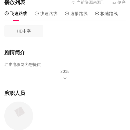
播放列表
当前资源来源
飞速路线
- 在线
倒序
飞速路线
快速路线
速播路线
极速路线
HD中字
剧情简介
红枣电影网为您提供
2015
年由
马东锡
演职人员
赵汉善
金敏京
池安