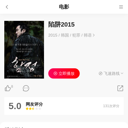
电影
陷阱2015
2015
/
韩国
/
犯罪
/
韩语
立即播放
飞速路线
8
5.0
网友评分
131次评分
很差
较差
还行
推荐
力荐