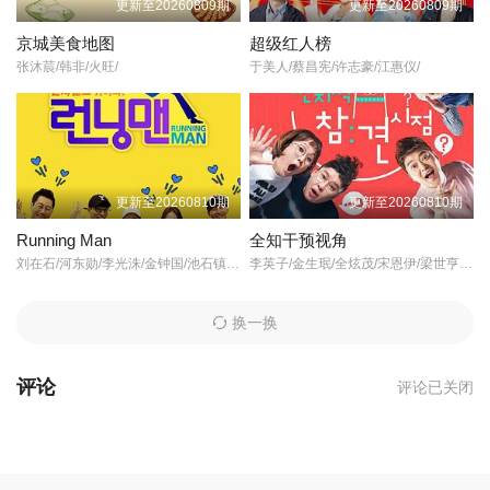
更新至20260809期
更新至20260809期
星自由行為基底衍生出的旅程，讓景點更添加了故事性與生命力！
20250517
20250531
20250607
有關規劃的景點與推薦的美食都注入明星們的觀點，令節目充滿想
京城美食地图
超级红人榜
像力！ 世代差異的旅遊個性，激盪出充滿意外行的實境自助旅行，
张沐莀/韩非/火旺/
于美人/蔡昌宪/许志豪/江惠仪/
旅程中將透過半記錄式的拍攝手法，一路記錄每一位成員在旅行當
20250614
20250621
20250705
中的歷程。每一滴邁向美景的汗水，或是小摩擦後流下的淚水，演
化成跨世代間的深厚友情！一幕幕的過程，觀眾們都將透過實境記
20250712
20250719
20250726
錄式的鏡頭，一起感受與感動！
更新至20260810期
更新至20260810期
20250802
20250809
20250816
Running Man
全知干预视角
刘在石/河东勋/李光洙/金钟国/池石镇/姜熙建/宋智孝/
李英子/金生珉/全炫茂/宋恩伊/梁世亨/洪真英/柳炳宰/
20250823
20250830
20250906
换一换
20250913
20250927
20251004
评论
评论已关闭
20251025
20251101
20251108
20251115
20251129
20251206