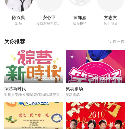
游安顺
20240921
20241005
20241026
陈汉典
安心亚
黄姵嘉
方志友
李?
演员
模特演员主持人歌手
演员模特
歌手演员
20241116
20241123
20241130
郁方
为你推荐
换一换
20241207
20241214
2024122
风田
20241228
20250104
20250111
方志友
20250118
20250125
20250201
何笃霖
更新至20260807期
更新至20260809期
综艺新时代
笑动剧场
张秀
20250208
20250222
20250308
谢炘昊/陈秉立/黄瑜娴/宝咖咖/苏晏霈/曾栎骋/朱木炎/杨金桂/郭李建夫/吴东谚/张立东/杨昇达/徐玮吟/卓毓彤/浩角翔起/苏晏霈/
笑动剧场/
主演,未知导演的《花甲少年趣旅行第四季》在线观看,《花甲少年趣
旅行第四季》百度云网盘资源以及《花甲少年趣旅行第四季》高清m
20250322
20250329
20250405
p4迅雷下载，希望您能喜欢！
跨齡差距的結伴青春旅行 走訪在地文化行銷台灣！ 全台唯一！跨世
20250412
20250419
20250503
代明星旅遊實境節目！ 節目透過2位花甲明星+2位少年偶像，以明