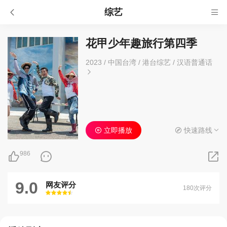
综艺
花甲少年趣旅行第四季
2023
/
中国台湾
/
港台综艺
/
汉语普通话
立即播放
快速路线
986
9.0
网友评分
180次评分
很差
较差
还行
推荐
力荐