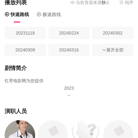
播放列表
当前资源来源
快速路线
- 在线播
倒序
快速路线
极速路线
20231118
20240224
20240302
20240309
20240316
20240323
展开全部
20240330
20240406
20240427
剧情简介
红枣电影网为您提供
20240504
20240525
20240608
2023
年由
20240615
20240629
20240706
安心亚
演职人员
20240713
20240720
黄镫辉
20240727
蔡秋凤
20240831
20240907
20240914