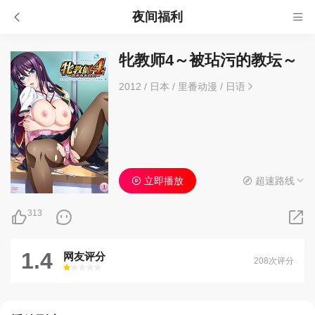
夜间福利
牝教师4～被玷污的教坛～
2012
/
日本
/
里番动漫
/
日语
立即播放
超速路线
313
1.4
网友评分
208次评分
很差
较差
还行
推荐
力荐