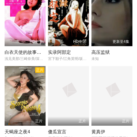
校室内只剩老师你和我啦」将手伸到美结脸上、让她吓到腿软瘫
地、强吻后硬是干了下去…
HD中字
HD中字
更新至4集
白衣天使的故事：下流的行为
实录阿部定
高压监狱
浅见美那/三崎奈美/深見博/野上祐二/
宮下順子/江角英明/坂本長利/
未知
正片
正片
正片
正片
天蝎座之夜4
傻瓜宣言
黄真伊