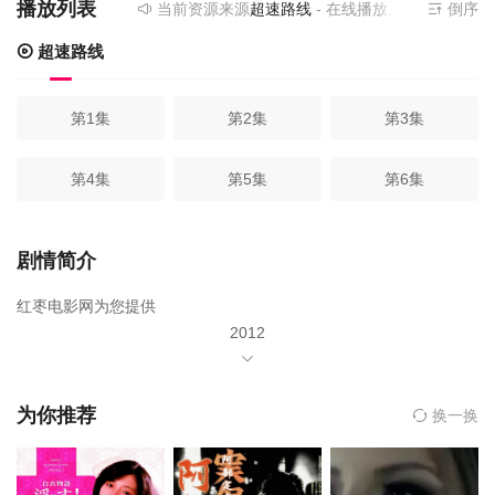
播放列表
当前资源来源
超速路线
- 在线播放,无需安装播放器
倒序
超速路线
第1集
第2集
第3集
第4集
第5集
第6集
剧情简介
红枣电影网为您提供
2012
年由未知主演,未知导演的《牝教师4～被玷污的教坛～》在线观看,
《牝教师4～被玷污的教坛～》百度云网盘资源以及《牝教师4～被
玷污的教坛～》高清mp4迅雷下载，希望您能喜欢！
为你推荐
换一换
高峰美结是位超嚣张的女教师。 由于从小在国外长大所以讲话都很
直白、老是觉得自己才是最优秀的、连自己的学生都看不起。 想说
今天美结又来要鄙视大家了……但今天和平常可不一样啦。 「现在