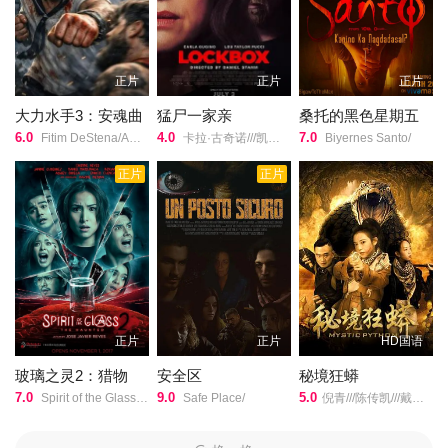
许亚琳
正片
正片
正片
张嘉博
大力水手3：安魂曲
猛尸一家亲
桑托的黑色星期五
王露潼
6.0
4.0
7.0
Fitim DeStena/Amy Gibbons/Jack/Hyde史蒂芬·莫瑞/
卡拉·古奇诺///凯瑟琳·伊莎贝尔///卢·泰勒·普奇///唐纳德·沙利斯///凯文·麦克纳尔蒂// Jason William Day //杰森·麦金农///罗曼·金赛拉///杰卡·博尚// Darcey Johnson / Aedan Edwards / Lee Tichon / Kenny Wood-Schatz/
Biyernes Santo/
正片
正片
郭梓辰
陈建华
主演,
玉素
导演的《消失的木偶》在线观看,《消失的木偶》百度云网盘资源以
及《消失的木偶》高清mp4迅雷下载，希望您能喜欢！
正片
正片
HD国语
神秘照片女子离奇失踪，诡异木偶循声杀人, 一对年轻男女深陷走不
出的阴霾之中, 逃不开死亡诅咒！阴森月夜，幽闭空间，木偶复
玻璃之灵2：猎物
安全区
秘境狂蟒
7.0
9.0
5.0
活……昏暗走廊尽头似有亡魂归来, 究竟是来自木偶的诅咒，还是亡
Spirit of the Glass 2: The Hunted/
Safe Place/
倪青///陈传凯///戴洱滨/
魂的赎罪？当真相浮出的那一刻，所有的爱恨情仇将穿越阴阳两界,
勾勒出重叠交错的鬼魅倩影，恐怖惊悚直击心脏。