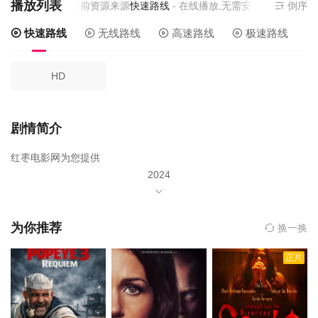
播放列表
当前资源来源
快速路线
- 在线播放,无需安装播放器
倒序
快速路线
无线路线
高速路线
极速路线
HD
剧情简介
红枣电影网为您提供
2024
年由
常奕然
为你推荐
换一换
周娇
正片
尹亚森
刘梓钰