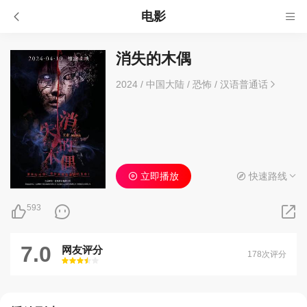
电影
消失的木偶
2024
/
中国大陆
/
恐怖
/
汉语普通话
立即播放
快速路线
593
7.0
网友评分
178次评分
很差
较差
还行
推荐
力荐