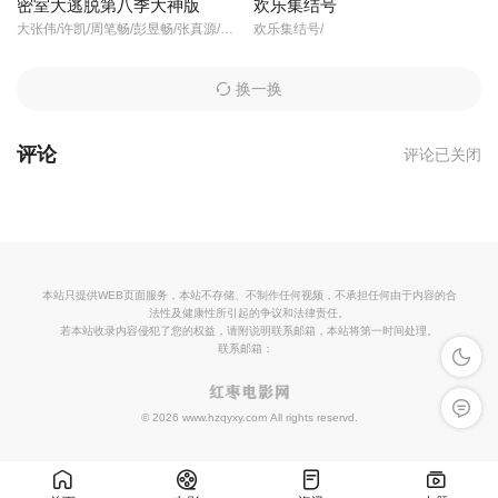
密室大逃脱第八季大神版
欢乐集结号
大张伟/许凯/周笔畅/彭昱畅/张真源/陈哲远/
欢乐集结号/
换一换
评论
评论已关闭
本站只提供WEB页面服务，本站不存储、不制作任何视频，不承担任何由于内容的合
法性及健康性所引起的争议和法律责任。
若本站收录内容侵犯了您的权益，请附说明联系邮箱，本站将第一时间处理。
联系邮箱：
深色模
留言反
© 2026 www.hzqyxy.com All rights reservd.