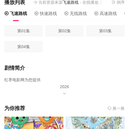
播放列表
当前资源来源
飞速路线
- 在线播放,无需安装播放器
倒序
飞速路线
快速路线
无线路线
高速路线
第01集
第02集
第03集
第04集
剧情简介
红枣电影网为您提供
2026
年由
柳炳宰（Yoo
为你推荐
换一换
Byung-jae）
主演,未知导演的《不能笑的孤独粉丝见面会》在线观看,《不能笑的
孤独粉丝见面会》百度云网盘资源以及《不能笑的孤独粉丝见面