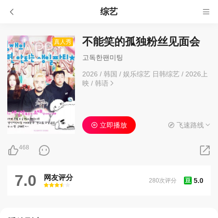
综艺
不能笑的孤独粉丝见面会
真人秀
고독한팬미팅
2026
/
韩国
/
娱乐综艺 日韩综艺
/
2026上
映
/
韩语
立即播放
飞速路线
468
7.0
网友评分
5.0
280次评分
豆
很差
较差
还行
推荐
力荐