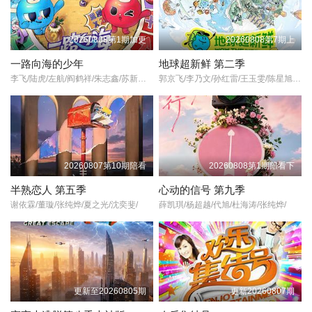
会》高清mp4迅雷下载，希望您能喜欢！
由以《不能笑的生日派对》著名的柳炳宰主持，笑就淘汰的残酷不
20260808第1期加更
20260808第7期上
友善脱口秀！ 在可疑粉丝与无法预测的突发状况中，来宾必须撑住
一路向海的少年
地球超新鲜 第二季
不笑，平安完成专访。 这是改编自柳炳宰高人气YouTube系列《不
李飞/陆虎/左航/阎鹤祥/朱志鑫/苏新皓/张极/张泽禹/
郭京飞/李乃文/孙红雷/王玉雯/陈星旭/刘宇宁/林一/龚俊/
能笑的生日派对》的访谈升级版。
20260807第10期陪看
20260808第1期陪看下
半熟恋人 第五季
心动的信号 第九季
谢依霖/董璇/张纯烨/夏之光/沈奕斐/
薛凯琪/杨超越/代旭/杜海涛/张纯烨/
更新至20260805期
更新20260807期